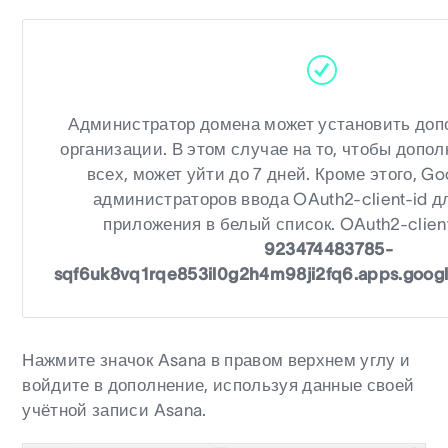
Администратор домена может установить доп
организации. В этом случае на то, чтобы допо
всех, может уйти до 7 дней. Кроме этого, Go
администраторов ввода OAuth2-client-id 
приложения в белый список. OAuth2-client
923474483785-
sqf6uk8vq1rqe853il0g2h4m98ji2fq6.apps.goog
Нажмите значок Asana в правом верхнем углу и
войдите в дополнение, используя данные своей
учётной записи Asana.