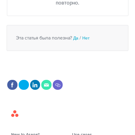
повторно.
Эта статья была полезна?
Да
/
Нет
Asana
Home
New to Asana?
Use cases