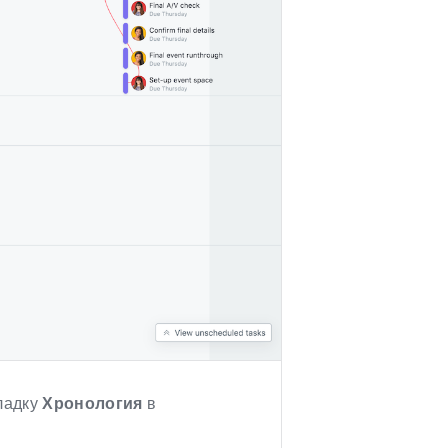
кладку
Хронология
в