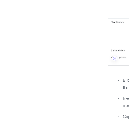
В 
вы
Вн
пр
Ск