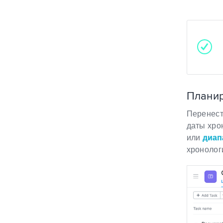
Планир
Перенест
даты хро
или
диап
хронолог