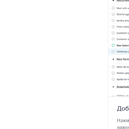
Доб
Нажм
нижне