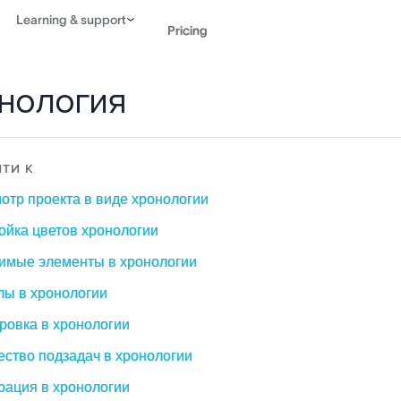
Learning & support
Pricing
нология
Contact sales
View 
ТИ К
отр проекта в виде хронологии
ойка цветов хронологии
имые элементы в хронологии
лы в хронологии
ровка в хронологии
ество подзадач в хронологии
рация в хронологии