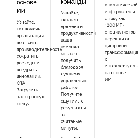
команды
основе
аналитической
ИИ
информацией
Узнайте,
о том, как
сколько
Узнайте,
1200 ИТ-
времени и
как помочь
специалистов
продуктивности
организации
перешли от
ваша
повысить
цифровой
команда
производительность,
трансформаци
могла бы
сократить
к
получить
расходы и
интеллектуаль
благодаря
внедрить
на основе
лучшему
инновации.
ИИ.
управлению
CTA:
работой.
Загрузить
Получите
электронную
ощутимые
книгу.
результаты
за
считаные
минуты.