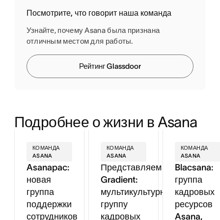
Посмотрите, что говорит наша команда
Узнайте, почему Asana была признана
отличным местом для работы.
Рейтинг Glassdoor
Подробнее о жизни в Asana
КОМАНДА
КОМАНДА
КОМАНДА
ASANA
ASANA
ASANA
Asanapac:
Представляем
Blacsana:
новая
Gradient:
группа
группа
мультикультурную
кадровых
поддержки
группу
ресурсов
сотрудников
кадровых
Asana,