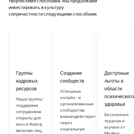
творческими способами. Мы продолжаем 
инвестировать в культуру 
сопричастности следующими способами:
Группы
Создание
Доступные
кадровых
сообществ
льготы в
ресурсов
области
Успешные
психическог
онлайн- и
Наши группы
организованные
здоровья
поддержки
сообщества
сотрудников
Бесплатная
взаимодействуют
открыты для
терапия и
через
всех в Asana,
коучинг от
социальную
включая лиц,
Modern