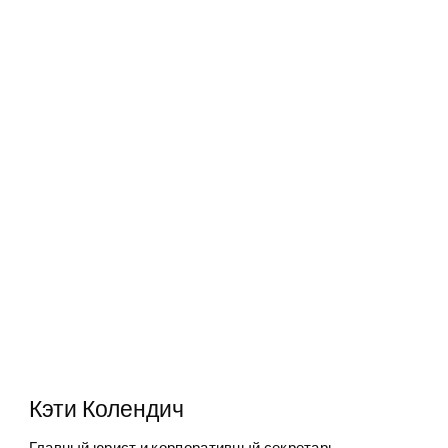
Кэти Колендич
Главный юрист и корпоративный секретарь