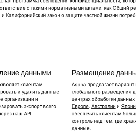
ексная программа соблюдения конфиденциальности, котор
оответствие с такими нормативными актами, как Общий ре
 и Калифорнийский закон о защите частной жизни потреб
ление данными
Размещение данн
озволяет клиентам
Asana предлагает вариант
ировать и удалять данные
глобального размещения д
е организации и
центрах обработки данных
зировать экспорт всего
Европе
,
Австралии
и
Япони
через наш
API
.
обеспечить клиентам боль
контроль над тем, где хран
данные.