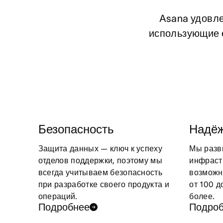
Asana удовле
использующие е
Безопасность
Надёж
Защита данных — ключ к успеху
Мы разв
отделов поддержки, поэтому мы
инфраст
всегда учитываем безопасность
возможн
при разработке своего продукта и
от 100 д
операций.
более.
Подробнее
Подро