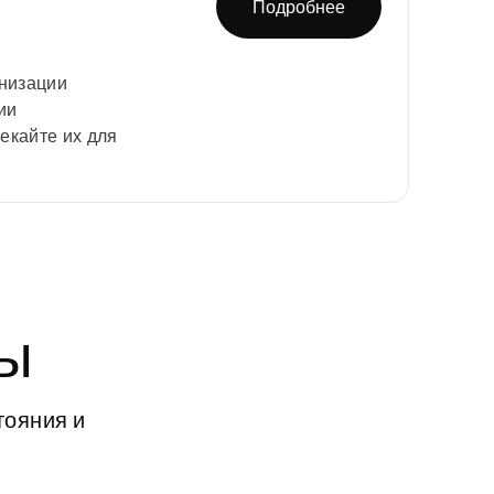
Подробнее
анизации
ии
екайте их для
мы
ояния и 