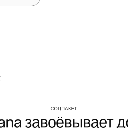
х
СОЦПАКЕТ
ana завоёвывает 