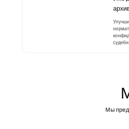
архи
Улучши
нормат
конфид
судебн
М
Мы пред