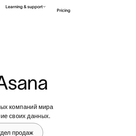
Learning & support
Pricing
Contact sales
View 
Asana
ных компаний мира
ие своих данных.
дел продаж