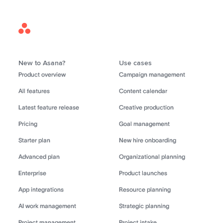
Asana
Home
New to Asana?
Use cases
Product overview
Campaign management
All features
Content calendar
Latest feature release
Creative production
Pricing
Goal management
Starter plan
New hire onboarding
Advanced plan
Organizational planning
Enterprise
Product launches
App integrations
Resource planning
AI work management
Strategic planning
Project management
Project intake