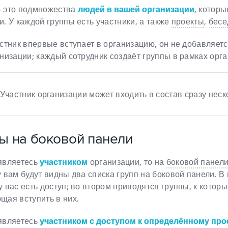
 это подмножества
людей в вашей организации
, котор
и. У каждой группы есть участники, а также
проекты
,
бес
астник впервые вступает в организацию, он не добавляетс
анизации; каждый сотрудник создаёт группы в рамках орг
Участник организации может входить в состав сразу неск
ы на боковой панели
являетесь
участником
организации, то на
боковой панел
у вам будут видны два списка групп на боковой панели. В
 вас есть доступ; во втором приводятся группы, к которы
щая вступить в них.
являетесь
участником с доступом к определённому про