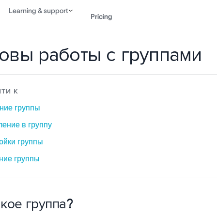
Learning & support
Pricing
овы работы с группами
Contact sales
View 
ТИ К
ние группы
ление в группу
ойки группы
ние группы
акое группа?