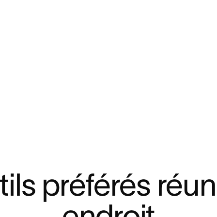
tils préférés réu
endroit