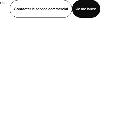
xion
×
Contacter le service commercial
Je me lance
ommercial
Voir une démo
Télécharger l’application