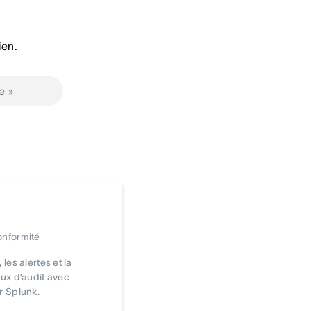
ien.
onformité
les alertes et la
aux d’audit avec
r Splunk.