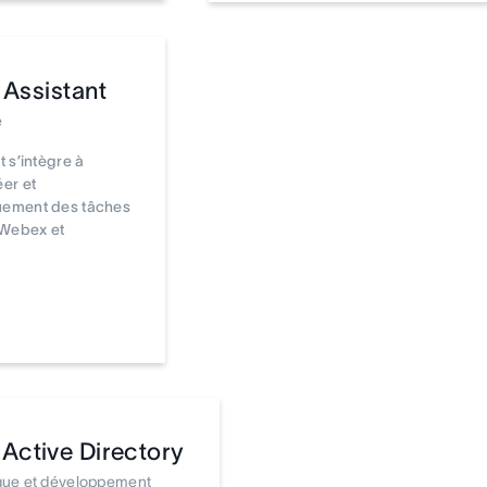
 Assistant
é
t s’intègre à
er et
uement des tâches
 Webex et
Active Directory
que et développement