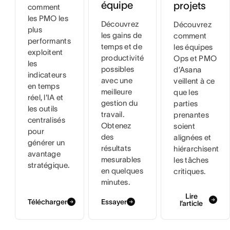
équipe
projets
comment
les PMO les
Découvrez
Découvrez
plus
les gains de
comment
performants
temps et de
les équipes
exploitent
productivité
Ops et PMO
les
possibles
d’Asana
indicateurs
avec une
veillent à ce
en temps
meilleure
que les
réel, l'IA et
gestion du
parties
les outils
travail.
prenantes
centralisés
Obtenez
soient
pour
des
alignées et
générer un
résultats
hiérarchisent
avantage
mesurables
les tâches
stratégique.
en quelques
critiques.
minutes.
Lire
Télécharger
Essayer
l’article