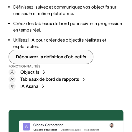
Définissez, suivez et communiquez vos objectifs sur
Uniformisez les demandes de travail pour que les
une seule et même plateforme.
équipes puissent hiérarchiser et terminer les tâches en
Anticipez les charges de travail et les besoins en
toute simplicité.
Créez des tableaux de bord pour suivre la progression
ressources pour les nouvelles initiatives.
en temps réel.
Automatisez les étapes récurrentes pour aller plus vite
Suivez la progression en temps réel pour garder le
et réduire les erreurs.
Utilisez l'IA pour créer des objectifs réalistes et
cap.
exploitables.
Suivez tous vos processus au même endroit et
Gagnez en efficacité avec l'IA.
appliquez instantanément des modifications à l'échelle
Découvrez la définition d'objectifs
de votre organisation.
FONCTIONNALITÉS
Objectifs
Gestion des ressources
Tableaux de bord de rapports
Formulaires
Suivi du temps
IA Asana
Règles
IA Asana
actions groupées