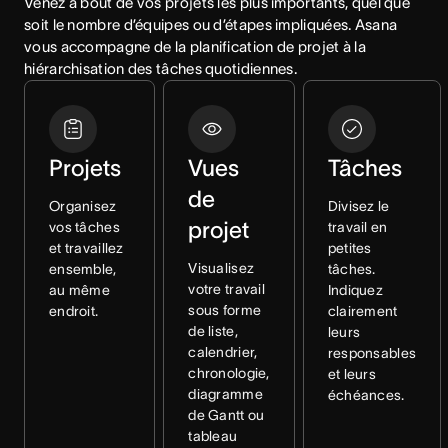
Venez à bout de vos projets les plus importants, quel que 
soit le nombre d’équipes ou d’étapes impliquées. Asana 
vous accompagne de la planification de projet à la 
hiérarchisation des tâches quotidiennes.
Projets
Vues
Tâches
de
Organisez
Divisez le
projet
vos tâches
travail en
et travaillez
petites
Visualisez
ensemble,
tâches.
votre travail
au même
Indiquez
sous forme
endroit.
clairement
de liste,
leurs
calendrier,
responsables
chronologie,
et leurs
diagramme
échéances.
de Gantt ou
tableau