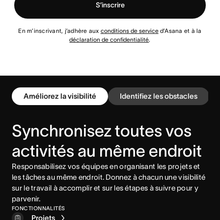
S’inscrire
En m’inscrivant, j’adhère aux
conditions de service
d’Asana et à la
déclaration de confidentialité
.
Améliorez la visibilité
Identifiez les obstacles
Synchronisez toutes vos
activités au même endroit
Responsabilisez vos équipes en organisant les projets et
les tâches au même endroit. Donnez à chacun une visibilité
sur le travail à accomplir et sur les étapes à suivre pour y
parvenir.
FONCTIONNALITÉS
Projets
Vues de projet