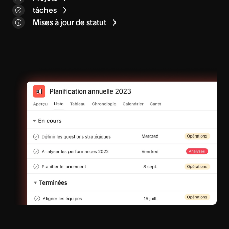
Boîte de réception
tâches
Champs personnalisés
Mes tâches
Mises à jour de statut
Suivi du temps
Accueil