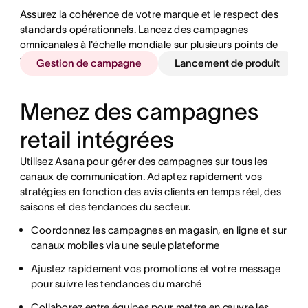
Assurez la cohérence de votre marque et le respect des
standards opérationnels. Lancez des campagnes
omnicanales à l'échelle mondiale sur plusieurs points de
vente et canaux en ligne.
Gestion de campagne
Lancement de produit
Menez des campagnes
retail intégrées
Utilisez Asana pour gérer des campagnes sur tous les
canaux de communication. Adaptez rapidement vos
stratégies en fonction des avis clients en temps réel, des
saisons et des tendances du secteur.
Coordonnez les campagnes en magasin, en ligne et sur
Favorisez une coordination optimale des équipes de
Réorganisez les produits, mettez les stocks à jour et
Assurez-vous que les équipes se conforment aux
canaux mobiles via une seule plateforme
conception, de production et de marketing
planifiez la maintenance de façon instantanée
directives de cohérence de la marque
Ajustez rapidement vos promotions et votre message
Suivez le développement d’échantillons, les séances
Fournissez des mises à jour à toutes les équipes au
Identifiez les risques et les obstacles avant qu’ils
pour suivre les tendances du marché
photo et la création de lookbooks au même endroit
même endroit
retardent l’ouverture du point de vente
Collaborez entre équipes pour mettre en œuvre les
Gérez les calendriers de lancement sur les différents
Automatisez la collecte d’informations sur les
Améliorez la coordination entre les équipes internes et