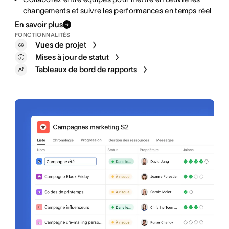
changements et suivre les performances en temps réel
canaux : vente en magasin, en ligne et en gros
problèmes liés aux nouveaux produits et équipements
les fournisseurs externes qui travaillent sur de
nouveaux sites
En savoir plus
FONCTIONNALITÉS
Vues de projet
Objectifs
Portefeuilles
Objectifs
Mises à jour de statut
Tableaux de bord de rapports
Projets
Règles
Tableaux de bord de rapports
IA Asana
Intégrations d’applications
IA Asana