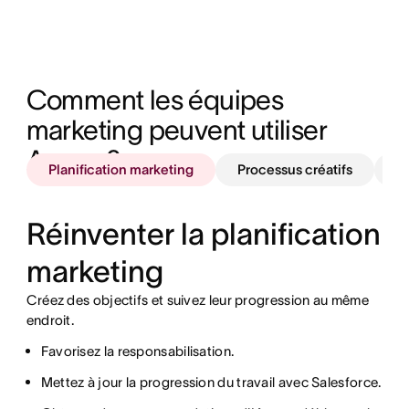
Comment les équipes 
marketing peuvent utiliser 
Asana ?
Planification marketing
Processus créatifs
P
Réinventer la planification
marketing
Créez des objectifs et suivez leur progression au même
endroit.
Uniformisez les demandes et gagnez en efficacité.
Bénéficiez d’une vue d’ensemble sur votre travail.
Favorisez la responsabilisation.
Automatisez les étapes répétitives.
Organisez les tâches au même endroit.
Mettez à jour la progression du travail avec Salesforce.
Associez les outils créatifs à Asana pour faciliter les
Tenez les parties prenantes informées avec des