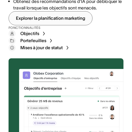
Obtenez des recommandations d'IA pour débloquer le
retours des parties prenantes.
tableaux de bord.
travail lorsque les objectifs sont menacés.
Explorer la planification marketing
Formulaires
Tableaux de bord de rapports
FONCTIONNALITÉS
Objectifs
Règles
Portefeuilles
Portefeuilles
actions groupées
Projets
Mises à jour de statut