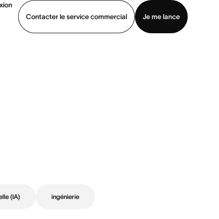
xion
Contacter le service commercial
Je me lance
ommercial
Voir une démo
Télécharger l’application
elle (IA)
ingénierie