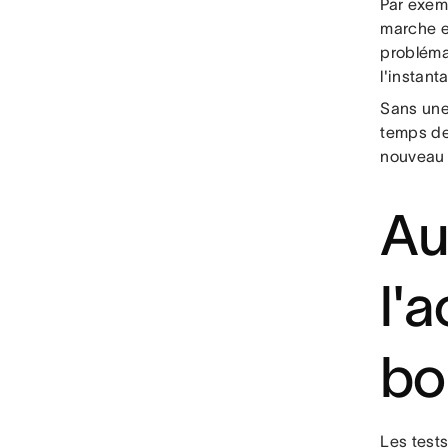
Par exemp
marche et
probléma
l'instan
Sans une 
temps de
nouveau 
Au
l'
bo
Les test