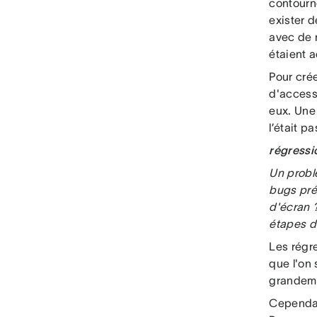
contourn
exister 
avec de n
étaient a
Pour cré
d'access
eux. Une 
l’était pa
régressi
Un probl
bugs pré
d'écran ?
étapes dé
Les régre
que l'on 
grandeme
Cependan