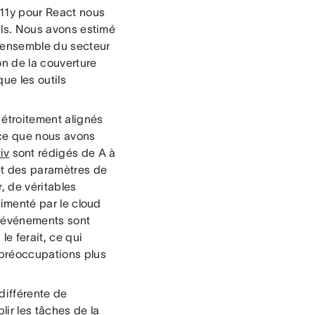
a11y pour React nous
iels. Nous avons estimé
l'ensemble du secteur
n de la couverture
ue les outils
s étroitement alignés
 ce que nous avons
iv
sont rédigés de A à
 et des paramètres de
, de véritables
alimenté par le cloud
es événements sont
e ferait, ce qui
préoccupations plus
différente de
lir les tâches de la