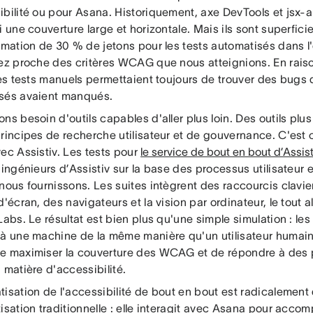
ibilité ou pour Asana. Historiquement, axe DevTools et jsx-
i une couverture large et horizontale. Mais ils sont superfic
timation de 30 % de jetons pour les tests automatisés dans 
sez proche des critères WCAG que nous atteignions. En raiso
les tests manuels permettaient toujours de trouver des bugs q
sés avaient manqués.
ns besoin d'outils capables d'aller plus loin. Des outils plu
principes de recherche utilisateur et de gouvernance. C'est
ec Assistiv. Les tests pour
le service de bout en bout d’Assist
 ingénieurs d’Assistiv sur la base des processus utilisateur
nous fournissons. Les suites intègrent des raccourcis clavier
d'écran, des navigateurs et la vision par ordinateur, le tout 
Labs. Le résultat est bien plus qu'une simple simulation : l
 à une machine de la même manière qu'un utilisateur humain l
e maximiser la couverture des WCAG et de répondre à des 
 matière d'accessibilité.
isation de l'accessibilité de bout en bout est radicalement 
isation traditionnelle : elle interagit avec Asana pour accomp