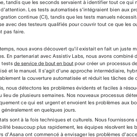
e, tandis que les seconds servaient à identifier tout ce qui 
d'attention. Les tests automatisés s’intégraient bien aux p
égration continue (CI), tandis que les tests manuels nécessi
e avec des testeurs qualifiés pour couvrir tout ce que les o
 pas faire.
 temps, nous avons découvert qu'il existait en fait un juste 
s. En partenariat avec Assistiv Labs, nous avons combiné 
 tests
de service de bout en bout
pour créer un processus de 
isé et le manuel. Il s’agit d’une approche intermédiaire, hy
ablement la couverture automatisée et réduit les tâches de 
s, nous détectons les problèmes évidents et faciles à réso
u lieu de plusieurs semaines. Nos nouveaux processus déte
quement ce qui est urgent et envoient les problèmes aux bo
t généralement en quelques jours.
tats sont à la fois techniques et culturels. Nous fournisson
bilité beaucoup plus rapidement, les équipes résolvent les b
rs d'Asana ont commencé à envisager les problèmes d'acces