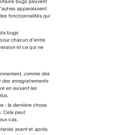
ertains bugs peuvent
'autres apparaissent
des fonctionnalités qui
s de bugs
 pour chacun d'entre
ression et ce qui ne
tionnement, comme des
u des enregistrements
re en suivant les
lus.
e : la dernière chose
é. Cela peut
eux cas.
antanés
avant
et
après
.