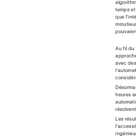
algorithm
temps et 
que l’int
minutieus
pouvaient
Au fil du
approche
avec des
l'automat
considér
Désormai
heures a
automati
résolven
Les résul
l'accessi
ingénieu