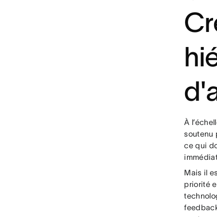
Cr
hi
d'
À l’échel
soutenu 
ce qui do
immédia
Mais il e
priorité
technolog
feedback 