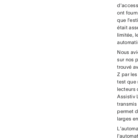
d'access
ont fourn
que l'es
était as
limitée, 
automati
Nous avio
sur nos 
trouvé av
Z par les
test que 
lecteurs 
Assistiv 
transmis
permet d
larges en
L'automat
l'automat