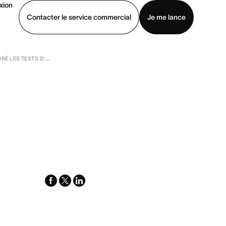
xion
Contacter le service commercial
Je me lance
 LES TESTS D ...
ommercial
Voir une démo
Télécharger l’application
facebook
x-
linkedin
twitter