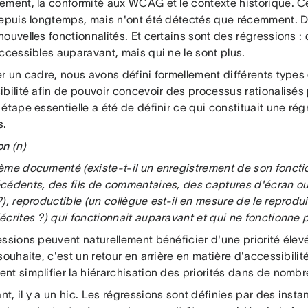
ement, la conformité aux WCAG et le contexte historique. C
depuis longtemps, mais n'ont été détectés que récemment. D
ouvelles fonctionnalités. Et certains sont des régressions : 
ccessibles auparavant, mais qui ne le sont plus.
er un cadre, nous avons défini formellement différents type
ibilité afin de pouvoir concevoir des processus rationalisés
étape essentielle a été de définir ce qui constituait une rég
s.
on
(n)
ème documenté (existe-t-il un enregistrement de son fonc
cédents, des fils de commentaires, des captures d'écran o
), reproductible (un collègue est-il en mesure de le reprodui
crites ?) qui fonctionnait auparavant et qui ne fonctionne p
ssions peuvent naturellement bénéficier d'une priorité élevé
souhaite, c'est un retour en arrière en matière d'accessibilit
nt simplifier la hiérarchisation des priorités dans de nombr
t, il y a un hic. Les régressions sont définies par des inst