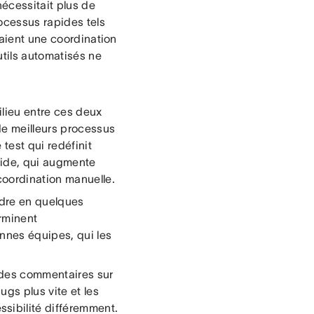
nécessitait plus de
rocessus rapides tels
taient une coordination
utils automatisés ne
milieu entre ces deux
de meilleurs processus
test qui redéfinit
bride, qui augmente
coordination manuelle.
udre en quelques
rminent
nnes équipes, qui les
s des commentaires sur
ugs plus vite et les
sibilité différemment.