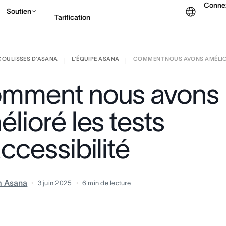
Conne
Soutien
Tarification
COULISSES D’ASANA
L’ÉQUIPE ASANA
COMMENT NOUS AVONS AMÉLIORÉ
Contacter le service c
|
|
mment nous avons
lioré les tests
ccessibilité
m Asana
3 juin 2025
6
min de lecture