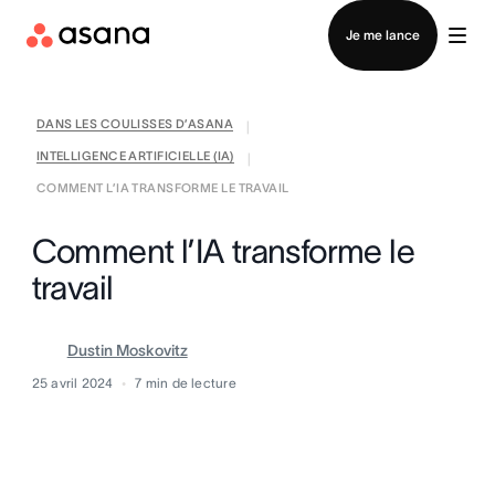
Contacter le service commercial
Je me lance
DANS LES COULISSES D’ASANA
|
INTELLIGENCE ARTIFICIELLE (IA)
|
COMMENT L’IA TRANSFORME LE TRAVAIL
Comment l’IA transforme le
travail
Dustin Moskovitz
25 avril 2024
7
min de lecture