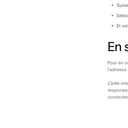
Suive
Sélec
Et voi
En 
Pour en s
l’adresse
Cette int
responsab
contacter