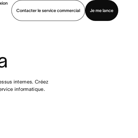
xion
Contacter le service commercial
Je me lance
ommercial
Voir une démo
Télécharger l’application
a
essus internes. Créez 
ervice informatique.