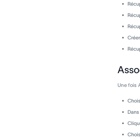
Récup
Récup
Récup
Créer
Récup
Asso
Une fois 
Chois
Dans 
Cliqu
Chois