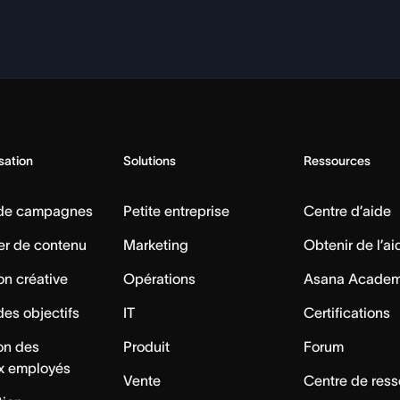
isation
Solutions
Ressources
 de campagnes
Petite entreprise
Centre d’aide
er de contenu
Marketing
Obtenir de l’ai
on créative
Opérations
Asana Acade
des objectifs
IT
Certifications
ion des
Produit
Forum
x employés
Vente
Centre de res