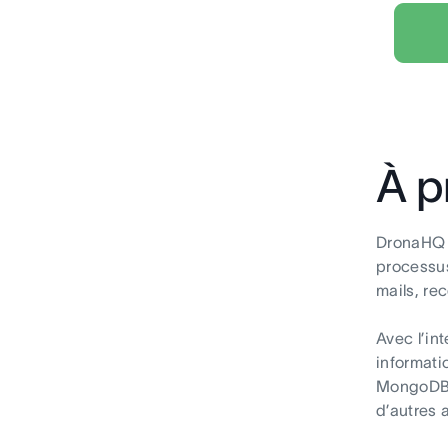
À p
DronaHQ e
processus
mails, re
Avec l’in
informati
MongoDB, 
d’autres 