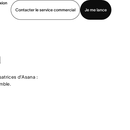
xion
Contacter le service commercial
Je me lance
ommercial
Voir une démo
Télécharger l’application
a
atrices d’Asana : 
mble.