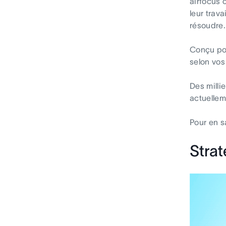
airfocus 
leur trava
résoudre.
Conçu pou
selon vos
Des milli
actuellem
Pour en s
Strat