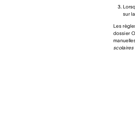
Lorsq
sur l
Les règle
dossier O
manuelle
scolaires