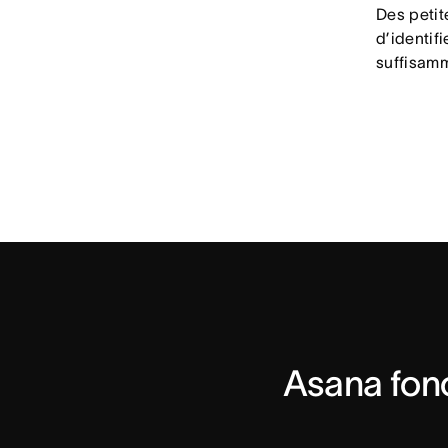
Des petit
d’identifi
suffisamm
Asana fonc