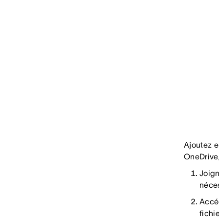
Ajoutez e
OneDrive/
Joign
néces
Accéd
fichi