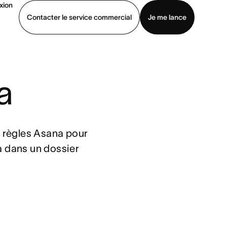
xion
Contacter le service commercial
Je me lance
ommercial
Voir une démo
Télécharger l’application
a
s règles Asana pour 
 dans un dossier 