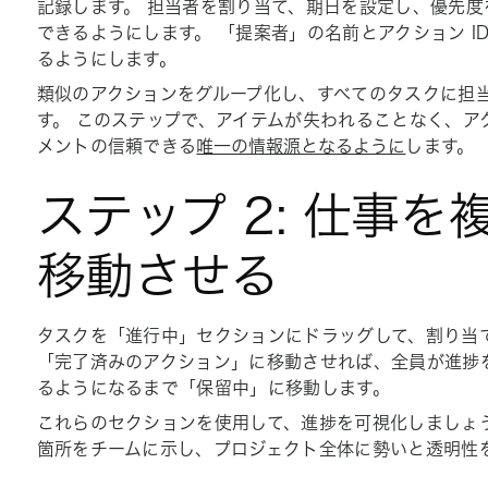
記録します。 担当者を割り当て、期日を設定し、優先
できるようにします。
「提案者
」の名前と
アクション I
るようにします。
類似のアクションをグループ化し、すべてのタスクに担
す。 このステップで、アイテムが失われることなく、ア
メントの信頼できる
唯一の情報源となるように
します。
ステップ 2: 仕事
移動させる
タスクを「
進行中
」セクションにドラッグして、割り当
「
完了済みのアクション」
に移動させれば、全員が進捗
るようになるまで「
保留
中」に移動します。
これらのセクションを使用して、進捗を可視化しましょ
箇所をチームに示し、プロジェクト全体に勢いと透明性