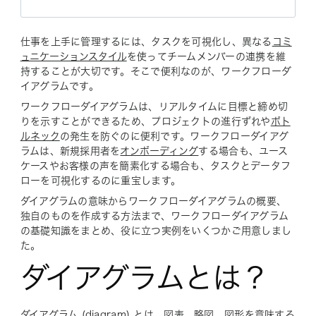
仕事を上手に管理するには、タスクを可視化し、異なる
コミ
ュニケーションスタイル
を使ってチームメンバーの連携を維
持することが大切です。そこで便利なのが、ワークフローダ
イアグラムです。
ワークフローダイアグラムは、リアルタイムに目標と締め切
りを示すことができるため、プロジェクトの進行ずれや
ボト
ルネック
の発生を防ぐのに便利です。ワークフローダイアグ
ラムは、新規採用者を
オンボーディング
する場合も、ユース
ケースやお客様の声を簡素化する場合も、タスクとデータフ
ローを可視化するのに重宝します。
ダイアグラムの意味からワークフローダイアグラムの概要、
独自のものを作成する方法まで、ワークフローダイアグラム
の基礎知識をまとめ、役に立つ実例をいくつかご用意しまし
た。
ダイアグラムとは？
ダイアグラム (diagram) とは、図表、略図、図形を意味する