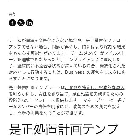
共有
facebook
x-
linkedin
twitter
チームが
問題を文書化
できない場合や、是正措置をフォロー
アップできない場合、問題が再発し、時にはより深刻な結果
をもたらす可能性があります。 チームメンバーがマイルスト
ーンを達成できなかったり、コンプライアンスに違反した
り、継続的に不適合な状態が続いている場合、構造化された
対応なしに行動することは、Business の運営をリスクにさ
らすことになります。
是正処置計画テンプレートは
、問題を特定し、根本的な原因
を明らかにし、責任を割り当て、是正処置を実施するための
段階的なワークフロー
を提供します。 マネージャーは、各チ
ームメンバーの責任を明確にし、改善のための期間を設定
し、問題の再発を防ぐことができます。
是正処置計画テンプ