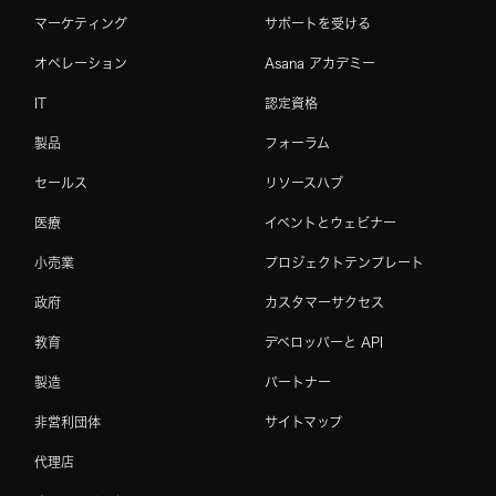
マーケティング
サポートを受ける
オペレーション
Asana アカデミー
IT
認定資格
製品
フォーラム
セールス
リソースハブ
医療
イベントとウェビナー
小売業
プロジェクトテンプレート
政府
カスタマーサクセス
教育
デベロッパーと API
製造
パートナー
非営利団体
サイトマップ
代理店