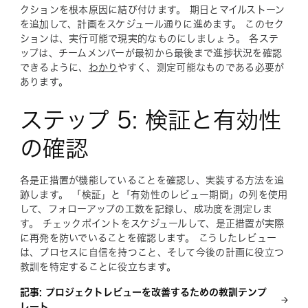
クションを根本原因に結び付けます。
期日
と
マイルストーン
を追加して、計画をスケジュール通りに進めます。 このセク
ションは、実行可能で現実的なものにしましょう。 各ステ
ップは、チームメンバーが最初から最後まで進捗状況を確認
できるように、
わかり
やすく、測定可能なものである必要が
あります。
ステップ 5: 検証と有効性
の確認
各是正措置が機能していることを確認し、実装する方法を追
跡します。 「
検証
」と
「有効性のレビュー期間」
の列を使用
して、フォローアップの工数を記録し、成功度を測定しま
す。 チェックポイントをスケジュールして、是正措置が実際
に再発を防いでいることを確認します。 こうしたレビュー
は、プロセスに自信を持つこと、そして今後の計画に役立つ
教訓を特定することに役立ちます。
記事: プロジェクトレビューを改善するための教訓テンプ
レート