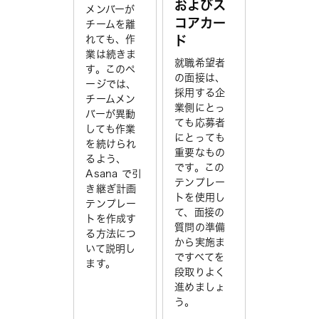
およびス
メンバーが
コアカー
チームを離
れても、作
ド
業は続きま
就職希望者
す。このペ
の面接は、
ージでは、
採用する企
チームメン
業側にとっ
バーが異動
ても応募者
しても作業
にとっても
を続けられ
重要なもの
るよう、
です。この
Asana で引
テンプレー
き継ぎ計画
トを使用し
テンプレー
て、面接の
トを作成す
質問の準備
る方法につ
から実施ま
いて説明し
ですべてを
ます。
段取りよく
進めましょ
う。