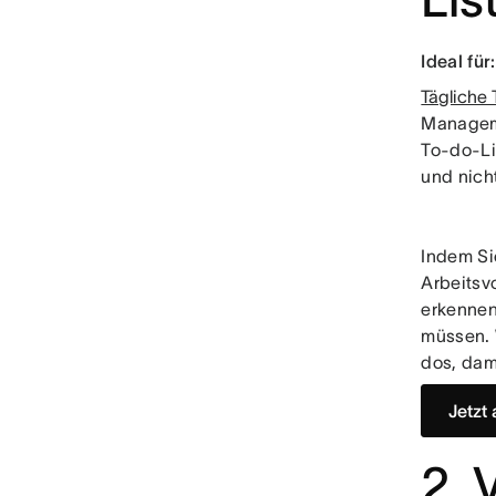
Ideal für
Tägliche
Manageme
To-do-Li
und nich
Indem Si
Arbeitsvo
erkennen
müssen. 
dos, dam
Jetzt
2. 