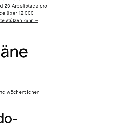
d 20 Arbeitstage pro
nde über 12.000
terstützen kann –
läne
und wöchentlichen
-do-