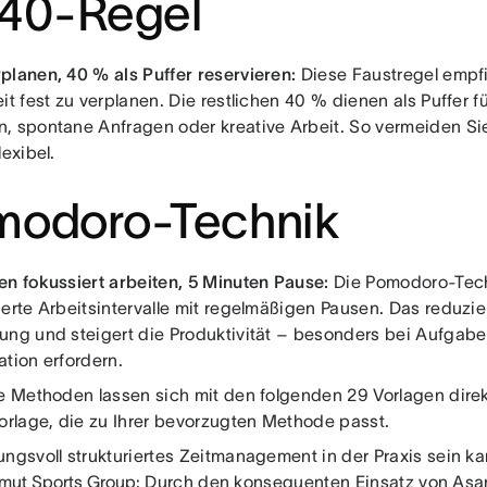
:40-Regel
planen, 40 % als Puffer reservieren:
Diese Faustregel empfie
it fest zu verplanen. Die restlichen 40 % dienen als Puffer
, spontane Anfragen oder kreative Arbeit. So vermeiden Si
lexibel.
modoro-Technik
en fokussiert arbeiten, 5 Minuten Pause:
Die Pomodoro-Techn
ierte Arbeitsintervalle mit regelmäßigen Pausen. Das reduzie
ung und steigert die Produktivität – besonders bei Aufgabe
ation erfordern.
se Methoden lassen sich mit den folgenden 29 Vorlagen dir
Vorlage, die zu Ihrer bevorzugten Methode passt.
ngsvoll strukturiertes Zeitmanagement in der Praxis sein ka
ut Sports Group
: Durch den konsequenten Einsatz von Asan