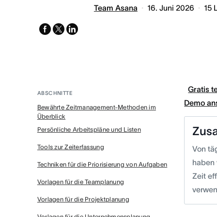
Team Asana
16. Juni 2026
15
facebook
x-
linkedin
twitter
Gratis t
ABSCHNITTE
Demo an
Bewährte Zeitmanagement-Methoden im
Überblick
Zus
Persönliche Arbeitspläne und Listen
Tools zur Zeiterfassung
Von tä
haben 
Techniken für die Priorisierung von Aufgaben
Zeit ef
Vorlagen für die Teamplanung
verwen
Vorlagen für die Projektplanung
Vorlagen für die Unternehmensplanung