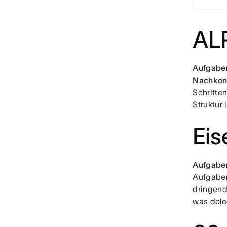
AL
Aufgaben
Nachkont
Schritte
Struktur
Eis
Aufgaben
Aufgaben
dringend
was dele