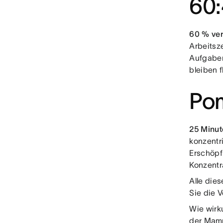
60
60 % ver
Arbeitsze
Aufgaben
bleiben f
Po
25 Minut
konzentr
Erschöpf
Konzentr
Alle die
Sie die 
Wie wirku
der
Mamm