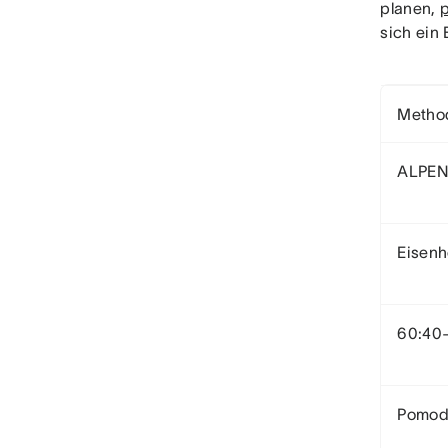
planen,
p
sich ein
Metho
ALPEN
Eisenh
60:40
Pomod