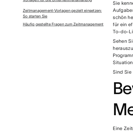
Sie kenn
Aufgaben
Zeitmanagement-Vorlagen gezielt einsetzen:
So starten Sie
schön her
für ein 
Häufig gestellte Fragen zum Zeitmanagement
To-do-Li
Sehen Si
herauszu
Programm
Situation
Sind Sie
Be
Me
Eine Zei