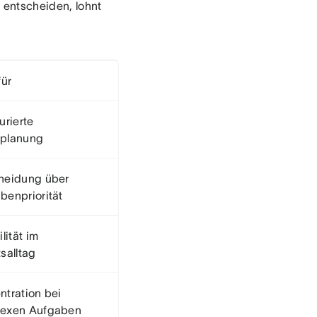
e entscheiden, lohnt
für
urierte
planung
heidung über
benpriorität
ilität im
salltag
ntration bei
exen Aufgaben