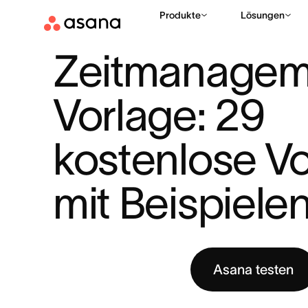
Produkte
Lösungen
HILFE
PRODUKTIVITÄT
ZEITMANAGEMENT VORLAGE: 29 KO
|
|
Zeitmanagem
Vorlage: 29 
kostenlose Vo
mit Beispiele
Asana testen