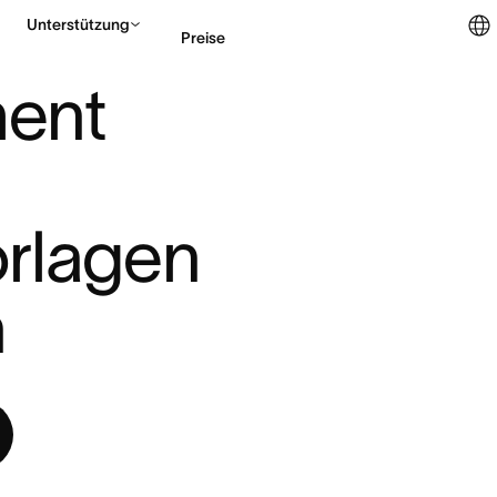
Unterstützung
Preise
STENLOSE V ...
ent 
Vertrieb kontaktieren
rlagen 
n