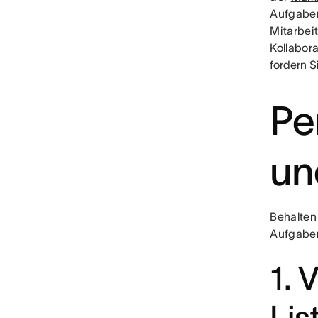
Aufgaben
Mitarbei
Kollabor
fordern S
Pe
un
Behalten
Aufgaben
1. 
Lis