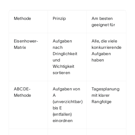
Methode
Prinzip
Am besten
geeignet für
Eisenhower-
Aufgaben
Alle, die viele
Matrix
nach
konkurrierende
Dringlichkeit
Aufgaben
und
haben
Wichtigkeit
sortieren
ABCDE-
Aufgaben von
Tagesplanung
Methode
A
mit klarer
(unverzichtbar)
Rangfolge
bis E
(entfallen)
einordnen