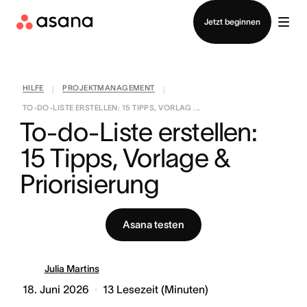
Vertrieb kontaktieren
Jetzt beginnen
HILFE
PROJEKTMANAGEMENT
|
|
TO-DO-LISTE ERSTELLEN: 15 TIPPS, VORLAG ...
To-do-Liste erstellen: 
15 Tipps, Vorlage & 
Priorisierung
Asana testen
Julia Martins
18. Juni 2026
13
Lesezeit (Minuten)