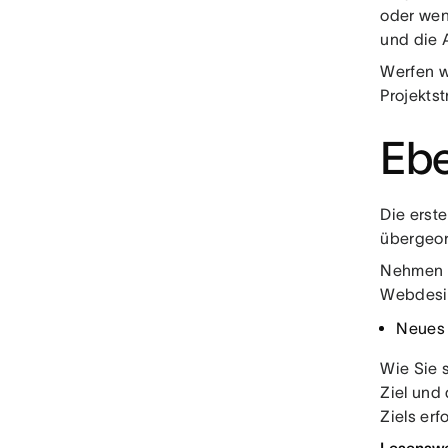
oder wen
und die 
Werfen w
Projektst
Ebe
Die erste
übergeor
Nehmen w
Webdesig
Neues 
Wie Sie 
Ziel und 
Ziels erf