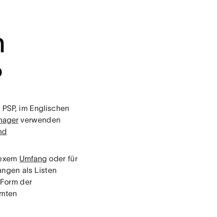
m
?
z PSP, im Englischen
nager
verwenden
nd
plexem
Umfang
oder für
ungen als Listen
 Form der
mmten