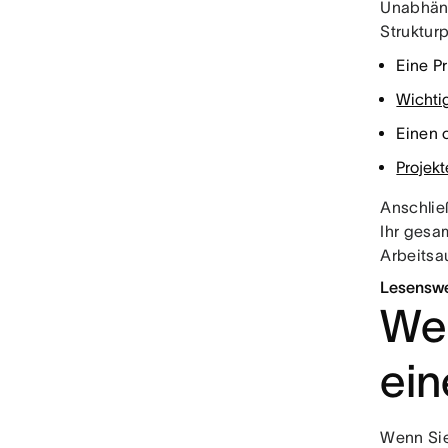
Unabhäng
Struktur
Eine P
Wichtig
Einen 
Projek
Anschlie
Ihr gesa
Arbeits
Lesenswer
Wel
ein
Wenn Sie 