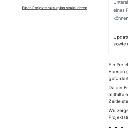
Untera
Einen Projektstrukturplan strukturieren
eines P
können
Updat
sowie 
Ein Proje
Ebenen g
geforder
Da ein Pr
mithilfe 
Zeitleis
Wir zeige
Projekts