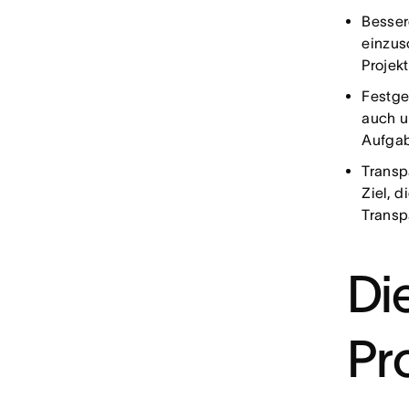
Besser
einzus
Projek
Festge
auch u
Aufgab
Transp
Ziel, 
Transpa
Di
Pr