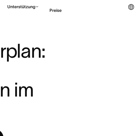
Unterstützung
Preise
N: VORTEILE UND A ...
Vertrieb kontaktieren
rplan: 
 im 