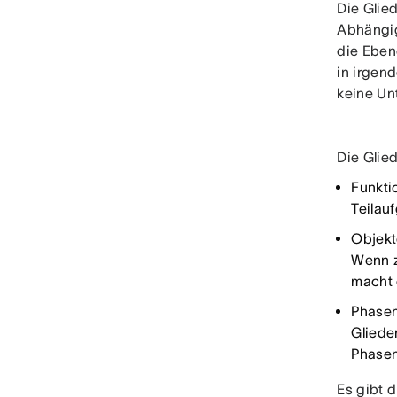
Die Glie
Abhängig
die Eben
in irgen
keine Un
Die Glie
Funkti
Teilau
Objekt
Wenn z
macht 
Phasen
Gliede
Phasen
Es gibt 