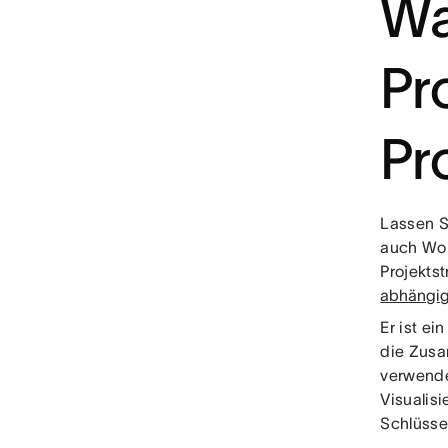
Wa
Pr
Pr
Lassen Si
auch Wor
Projekts
abhängig
Er ist e
die Zusa
verwende
Visualis
Schlüss