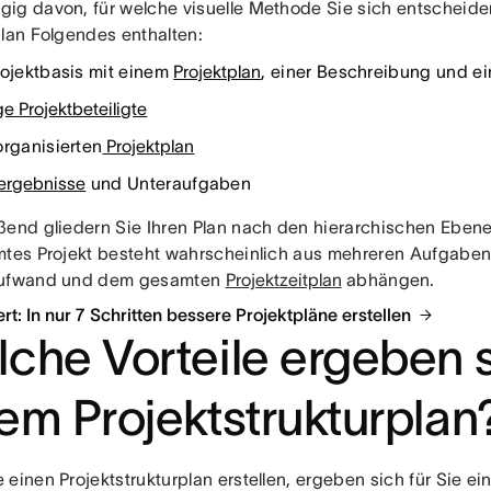
ig davon, für welche visuelle Methode Sie sich entscheiden,
plan Folgendes enthalten:
rojektbasis mit einem
Projektplan
, einer Beschreibung und 
e Projektbeteiligte
organisierten
Projektplan
tergebnisse
und Unteraufgaben
ßend gliedern Sie Ihren Plan nach den hierarchischen Ebene
mtes Projekt besteht wahrscheinlich aus mehreren Aufgabe
aufwand und dem gesamten
Projektzeitplan
abhängen.
t: In nur 7 Schritten bessere Projektpläne erstellen
che Vorteile ergeben s
em Projektstrukturplan
einen Projektstrukturplan erstellen, ergeben sich für Sie ein