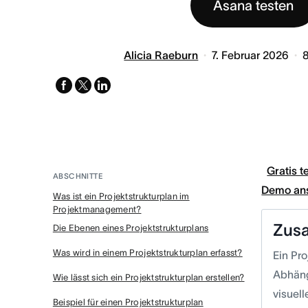
Asana testen
Alicia Raeburn
7. Februar 2026
facebook
x-
linkedin
twitter
Gratis t
ABSCHNITTE
Demo an
Was ist ein Projektstrukturplan im
Projektmanagement?
Zus
Die Ebenen eines Projektstrukturplans
Was wird in einem Projektstrukturplan erfasst?
Ein Pro
Abhängi
Wie lässt sich ein Projektstrukturplan erstellen?
visuel
Beispiel für einen Projektstrukturplan