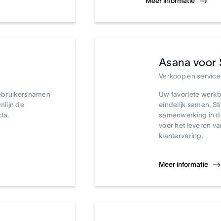
Meer informatie
Asana voor 
Verkoop en service
gebruikersnamen
Uw favoriete werk
lijn de
eindelijk samen. S
ta.
samenwerking in d
voor het leveren v
klantervaring.
Meer informatie