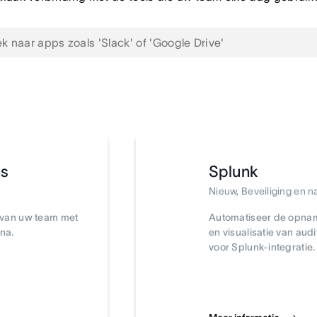
ms
Splunk
Nieuw, Beveiliging en n
 van uw team met
Automatiseer de opna
na.
en visualisatie van aud
voor Splunk-integratie.