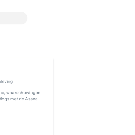
aleving
me, waarschuwingen
itlogs met de Asana