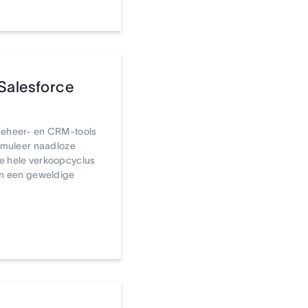
Salesforce
beheer- en CRM-tools
timuleer naadloze
e hele verkoopcyclus
an een geweldige