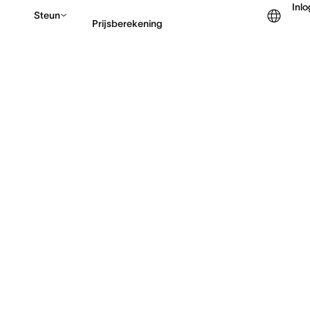
Inl
Steun
Prijsberekening
Contact opnemen met v