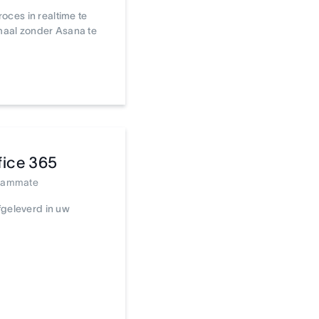
oces in realtime te
emaal zonder Asana te
fice 365
Teammate
geleverd in uw