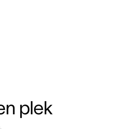
en plek
.