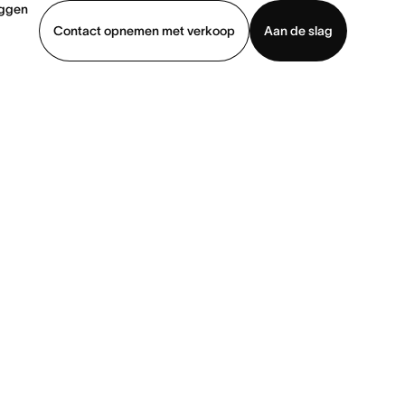
oggen
×
Contact opnemen met verkoop
Aan de slag
erkoop
Demo bekijken
App downloaden