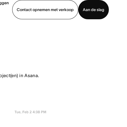
oggen
Contact opnemen met verkoop
Aan de slag
erkoop
Demo bekijken
App downloaden
ject(en) in Asana.