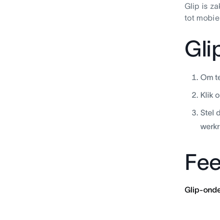
Glip is z
tot mobiel
Gli
Om te
Klik 
Stel 
werkr
Fee
Glip-onde