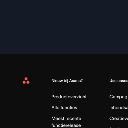
Nieuw bij Asana?
Use case
Asana
Home
Productoverzicht
Campag
Alle functies
Inhouds
Meest recente
Creatiev
functierelease