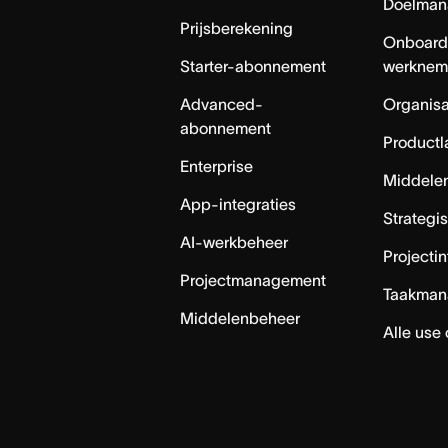
Doelman
Prijsberekening
Onboard
Starter-abonnement
werknem
Advanced-
Organisa
abonnement
Productl
Enterprise
Middele
App-integraties
Strategi
AI-werkbeheer
Projecti
Projectmanagement
Taakman
Middelenbeheer
Alle use