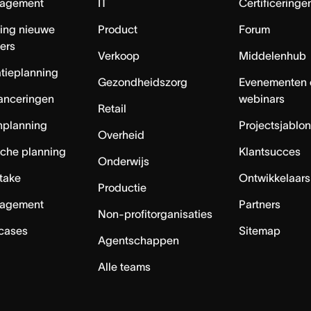
agement
IT
Certificeringe
ing nieuwe
Product
Forum
ers
Verkoop
Middelenhub
tieplanning
Gezondheidszorg
Evenementen 
anceringen
webinars
Retail
nplanning
Projectsjablo
Overheid
sche planning
Klantsucces
Onderwijs
ntake
Ontwikkelaars
Productie
agement
Partners
Non-profitorganisaties
 cases
Sitemap
Agentschappen
Alle teams