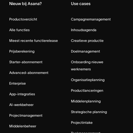
Nieuw bij Asana?
Use cases
Productoverzicht
Campagnemanagement
Alle functies
Inhoudsagenda
Meest recente functierelease
Creatieve productie
Prijsberekening
Doelmanagement
Starter-abonnement
Onboarding nieuwe
werknemers
Advanced-abonnement
Organisatieplanning
Enterprise
Productlanceringen
App-integraties
Middelenplanning
AI-werkbeheer
Strategische planning
Projectmanagement
Projectintake
Middelenbeheer