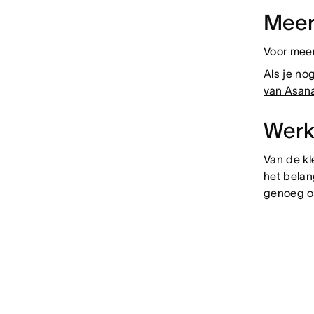
Meer
Voor meer
Als je no
van Asan
Werk
Van de kl
het belan
genoeg om