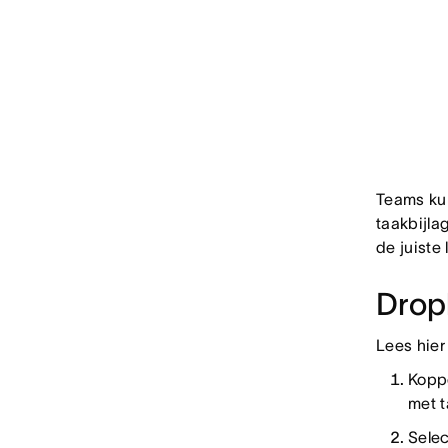
Teams ku
taakbijla
de juiste
Drop
Lees hier
Koppe
met t
Sele