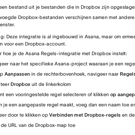
een bestand uit je bestanden die in Dropbox zijn opgeslag
evoegde Dropbox-bestanden verschijnen samen met andere b
enster.
: Deze integratie is al ingebouwd in Asana, maar om ermee 
en voor een Dropbox-account.
er hoe je de Asana Regels-integratie met Dropbox instelt:
eer naar het specifieke Asana-project waaraan je een regel
op
Aanpassen
in de rechterbovenhoek, navigeer naar
Regel
cteer
Dropbox
uit de linkerkolom
nt een vooringestelde regel selecteren of klikken
op aangep
n je een aangepaste regel maakt, voeg dan een naam toe en
ieer door te klikken op
Verbinden met Dropbox-regels
en de
 de URL van de Dropbox-map toe