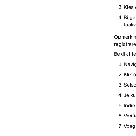
Kies 
Bijg
taakv
Opmerking
registrer
Bekijk hi
Navig
Klik 
Sele
Je ku
Indie
Verif
Voeg