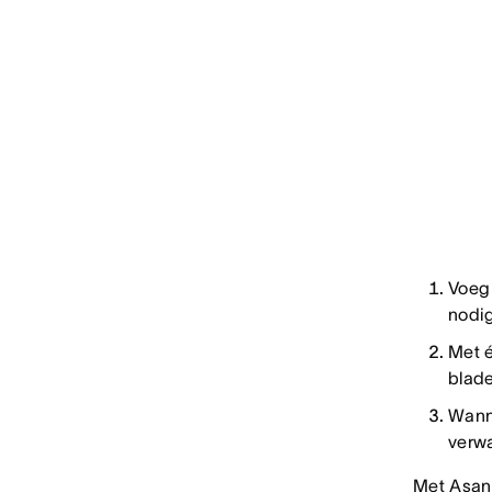
Voeg 
nodig
Met é
blade
Wanne
verwa
Met Asan