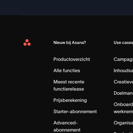
Nieuw bij Asana?
Use case
Asana
Home
Productoverzicht
Campag
Alle functies
Inhouds
Meest recente
Creatiev
functierelease
Doelman
Prijsberekening
Onboard
Starter-abonnement
werknem
Advanced-
Organisa
abonnement