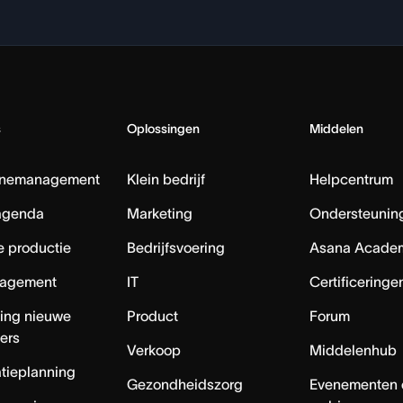
s
Oplossingen
Middelen
nemanagement
Klein bedrijf
Helpcentrum
agenda
Marketing
Ondersteuning
e productie
Bedrijfsvoering
Asana Acade
agement
IT
Certificeringe
ing nieuwe
Product
Forum
ers
Verkoop
Middelenhub
tieplanning
Gezondheidszorg
Evenementen 