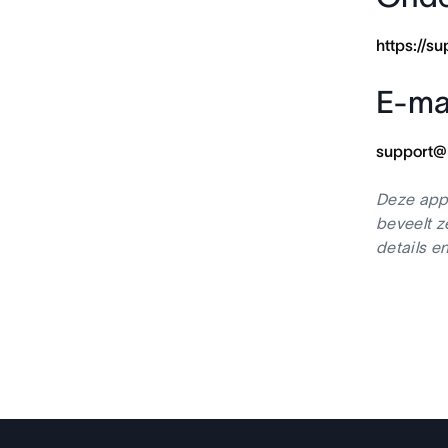
https://s
E-ma
support@
Deze app-
beveelt z
details e