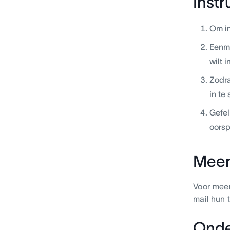
Instr
Om in
Eenma
wilt 
Zodra
in te
Gefel
oorsp
Meer
Voor meer
mail hun
Onde