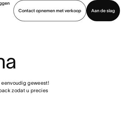
oggen
Contact opnemen met verkoop
Aan de slag
erkoop
Demo bekijken
App downloaden
na
 eenvoudig geweest! 
ack zodat u precies 