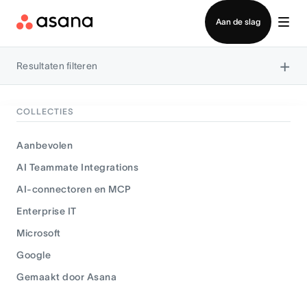
Contact opnemen met verkoop
Aan de slag
×
Resultaten filteren
COLLECTIES
Aanbevolen
AI Teammate Integrations
AI-connectoren en MCP
Enterprise IT
Microsoft
Google
Gemaakt door Asana