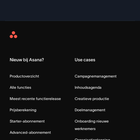
Asana
Home
Nieuw bij Asana?
Use cases
Productoverzicht
Campagnemanagement
Alle functies
Inhoudsagenda
Meest recente functierelease
Creatieve productie
Prijsberekening
Doelmanagement
Starter-abonnement
Onboarding nieuwe
werknemers
Advanced-abonnement
Organisatieplanning