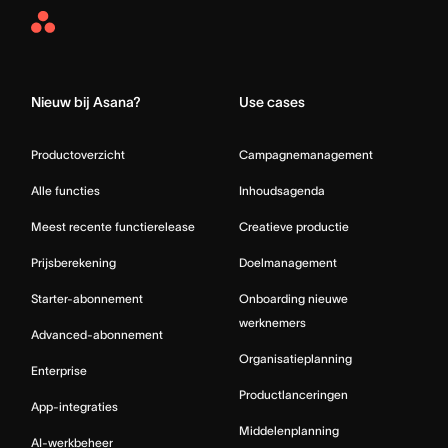
Asana
Home
Nieuw bij Asana?
Use cases
Productoverzicht
Campagnemanagement
Alle functies
Inhoudsagenda
Meest recente functierelease
Creatieve productie
Prijsberekening
Doelmanagement
Starter-abonnement
Onboarding nieuwe
werknemers
Advanced-abonnement
Organisatieplanning
Enterprise
Productlanceringen
App-integraties
Middelenplanning
AI-werkbeheer