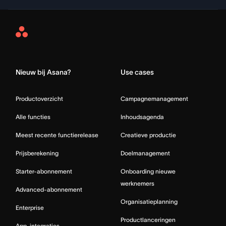
Asana
Home
Nieuw bij Asana?
Use cases
Productoverzicht
Campagnemanagement
Alle functies
Inhoudsagenda
Meest recente functierelease
Creatieve productie
Prijsberekening
Doelmanagement
Starter-abonnement
Onboarding nieuwe
werknemers
Advanced-abonnement
Organisatieplanning
Enterprise
Productlanceringen
App-integraties