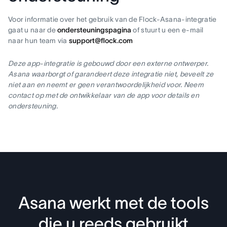
Voor informatie over het gebruik van de Flock-Asana-integratie
gaat u naar de
ondersteuningspagina
of stuurt u een e-mail
naar hun team via
support@flock.com
Deze app-integratie is gebouwd door een externe ontwerper.
Asana waarborgt of garandeert deze integratie niet, beveelt ze
niet aan en neemt er geen verantwoordelijkheid voor. Neem
contact op met de ontwikkelaar van de app voor details en
ondersteuning.
Asana werkt met de tools
die u reeds gebruikt