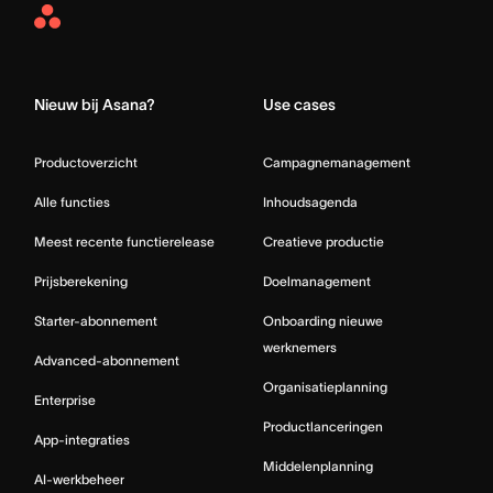
Asana
Home
Nieuw bij Asana?
Use cases
Productoverzicht
Campagnemanagement
Alle functies
Inhoudsagenda
Meest recente functierelease
Creatieve productie
Prijsberekening
Doelmanagement
Starter-abonnement
Onboarding nieuwe
werknemers
Advanced-abonnement
Organisatieplanning
Enterprise
Productlanceringen
App-integraties
Middelenplanning
AI-werkbeheer