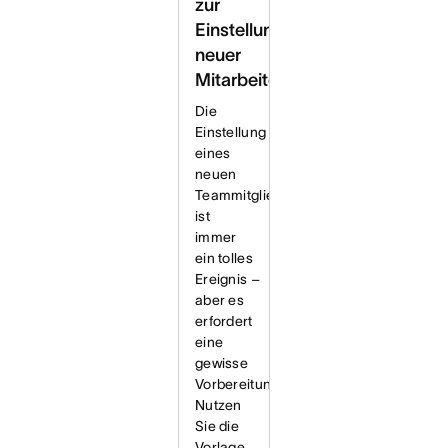
zur
Einstellung
neuer
Mitarbeitender
Die
Einstellung
eines
neuen
Teammitglieds
ist
immer
ein tolles
Ereignis –
aber es
erfordert
eine
gewisse
Vorbereitung.
Nutzen
Sie die
Vorlage