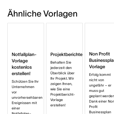
Ähnliche Vorlagen
Non Profit
Notfallplan-
Projektberichte
Businesspla
Vorlage
Behalten Sie
Vorlage
kostenlos
jederzeit den
erstellen!
Überblick über
Erfolg kommt
Ihr Projekt. Wir
nicht von
Schützen Sie Ihr
zeigen Ihnen,
ungefähr – er
Unternehmen
wie Sie eine
muss gut
vor
Projektbericht-
geplant werden
unvorhersehbaren
Vorlage
Dank einer No
Ereignissen mit
erstellen!
Profit
einer
Businessplan
Notfallplan-