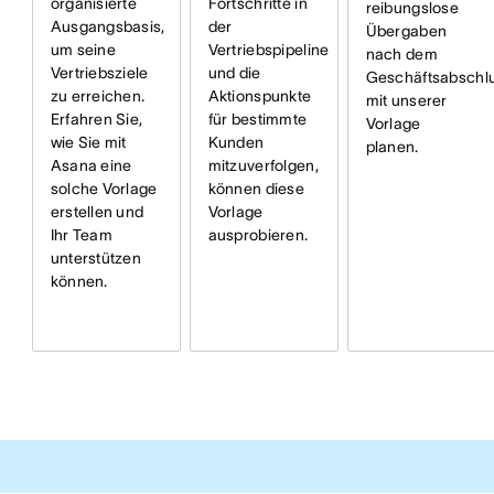
organisierte
Fortschritte in
reibungslose
Ausgangsbasis,
der
Übergaben
um seine
Vertriebspipeline
nach dem
Vertriebsziele
und die
Geschäftsabschl
zu erreichen.
Aktionspunkte
mit unserer
Erfahren Sie,
für bestimmte
Vorlage
wie Sie mit
Kunden
planen.
Asana eine
mitzuverfolgen,
solche Vorlage
können diese
erstellen und
Vorlage
Ihr Team
ausprobieren.
unterstützen
können.