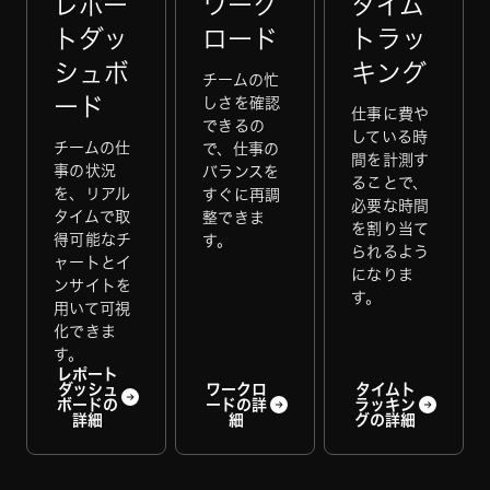
レポー
ワーク
タイム
トダッ
ロード
トラッ
シュボ
キング
チームの忙
ード
しさを確認
仕事に費や
できるの
している時
チームの仕
で、仕事の
間を計測す
事の状況
バランスを
ることで、
を、リアル
すぐに再調
必要な時間
タイムで取
整できま
を割り当て
得可能なチ
す。
られるよう
ャートとイ
になりま
ンサイトを
す。
用いて可視
化できま
す。
レポート
ダッシュ
ワークロ
タイムト
ボードの
ードの詳
ラッキン
詳細
細
グの詳細