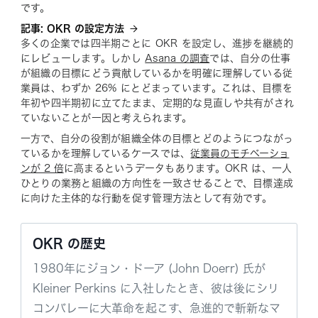
です。
記事: OKR の設定方法
多くの企業では四半期ごとに OKR を設定し、進捗を継続的
にレビューします。しかし
Asana の調査
では、自分の仕事
が組織の目標にどう貢献しているかを明確に理解している従
業員は、わずか 26% にとどまっています。これは、目標を
年初や四半期初に立てたまま、定期的な見直しや共有がされ
ていないことが一因と考えられます。
一方で、自分の役割が組織全体の目標とどのようにつながっ
ているかを理解しているケースでは、
従業員のモチベーショ
ンが 2 倍
に高まるというデータもあります。OKR は、一人
ひとりの業務と組織の方向性を一致させることで、目標達成
に向けた主体的な行動を促す管理方法として有効です。
OKR の歴史
1980年にジョン・ドーア (John Doerr) 氏が
Kleiner Perkins に入社したとき、彼は後にシリ
コンバレーに大革命を起こす、急進的で斬新なマ