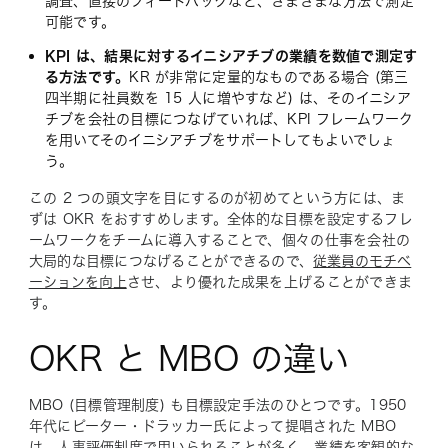
調査、直接のフィードバックなど、さまざまな方法で測定
可能です。
KPI は、結果に対するイニシアチブの業績を数値で測定す
る方法です。
KR が非常に定量的なものである場合 (第三
四半期に社員数を 15 人に増やすなど) は、そのイニシア
チブを会社の目標につなげていれば、KPI フレームワーク
を用いてそのイニシアチブをサポートしてもよいでしょ
う。
この 2 つの頭文字を目にするのが初めてという方には、ま
ずは OKR をおすすめします。全体的な目標を設定するフレ
ームワークをチームに導入することで、個々の仕事を会社の
大局的な目標につなげることができるので、
従業員のモチベ
ーションを向上
させ、より優れた成果を上げることができま
す。
OKR と MBO の違い
MBO (目標管理制度) も目標設定手法のひとつです。1950
年代にピーター・ドラッカー氏によって提唱された MBO
は、人事評価制度で用いられることが多く、業績を客観的な