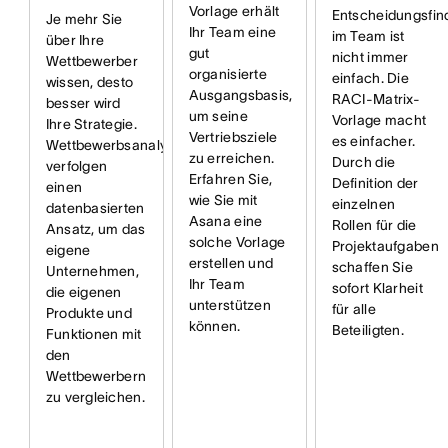
Vorlage erhält
Entscheidungsfi
Je mehr Sie
Ihr Team eine
im Team ist
über Ihre
gut
nicht immer
Wettbewerber
organisierte
einfach. Die
wissen, desto
Ausgangsbasis,
RACI-Matrix-
besser wird
um seine
Vorlage macht
Ihre Strategie.
Vertriebsziele
es einfacher.
Wettbewerbsanalysen
zu erreichen.
Durch die
verfolgen
Erfahren Sie,
Definition der
einen
wie Sie mit
einzelnen
datenbasierten
Asana eine
Rollen für die
Ansatz, um das
solche Vorlage
Projektaufgaben
eigene
erstellen und
schaffen Sie
Unternehmen,
Ihr Team
sofort Klarheit
die eigenen
unterstützen
für alle
Produkte und
können.
Beteiligten.
Funktionen mit
den
Wettbewerbern
zu vergleichen.