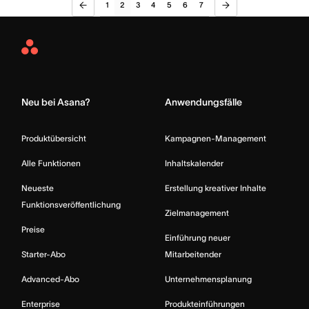
1
2
3
4
5
6
7
Asana
Home
Neu bei Asana?
Anwendungsfälle
Produktübersicht
Kampagnen-Management
Alle Funktionen
Inhaltskalender
Neueste
Erstellung kreativer Inhalte
Funktionsveröffentlichung
Zielmanagement
Preise
Einführung neuer
Starter-Abo
Mitarbeitender
Advanced-Abo
Unternehmensplanung
Enterprise
Produkteinführungen