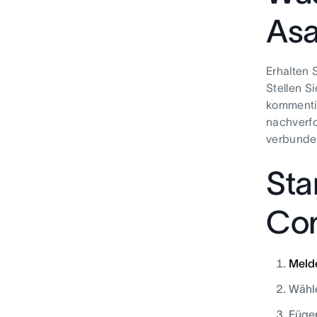
As
Erhalten 
Stellen S
kommentie
nachverfo
verbunde
Sta
Con
Melde
Wähle
Fügen