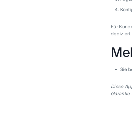
Konfi
Für Kund
dediziert
Meh
Sie b
Diese App
Garantie 