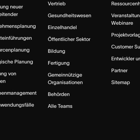
Vertrieb
Ressourcen
rung neuer
eitender
Gesundheitswesen
Veranstaltu
Webinare
nehmensplanung
Einzelhandel
Projektvorla
teinführungen
Öffentlicher Sektor
Customer S
urcenplanung
Bildung
Entwickler u
gische Planung
Fertigung
Partner
ung von
Gemeinnützige
ten
Organisationen
Sitemap
benmanagement
Behörden
nwendungsfälle
Alle Teams