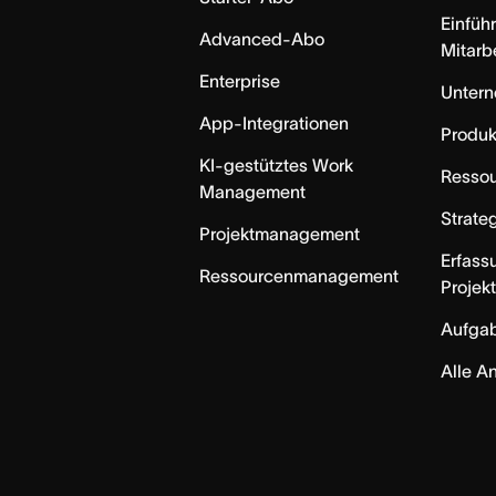
Einfüh
Advanced-Abo
Mitarb
Enterprise
Unter
App-Integrationen
Produk
KI-gestütztes Work
Resso
Management
Strate
Projektmanagement
Erfass
Ressourcenmanagement
Projek
Aufga
Alle A