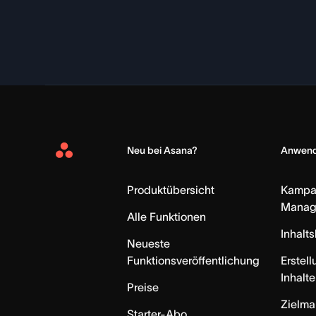
Neu bei Asana?
Anwend
Asana
Home
Produktübersicht
Kampa
Manag
Alle Funktionen
Inhalt
Neueste
Funktionsveröffentlichung
Erstell
Inhalte
Preise
Zielm
Starter-Abo