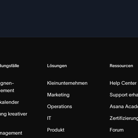
ungsfälle
Lösungen
Ressourcen
gnen-
Kleinunternehmen
Help Center
ement
Marketing
Support erha
skalender
Operations
Asana Acad
ung kreativer
IT
Zertifizieru
Produkt
Forum
anagement