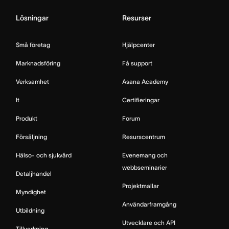
Lösningar
Resurser
Små företag
Hjälpcenter
Marknadsföring
Få support
Verksamhet
Asana Academy
It
Certifieringar
Produkt
Forum
Försäljning
Resurscentrum
Hälso- och sjukvård
Evenemang och
webbseminarier
Detaljhandel
Projektmallar
Myndighet
Användarframgång
Utbildning
Utvecklare och API
Tillverkning