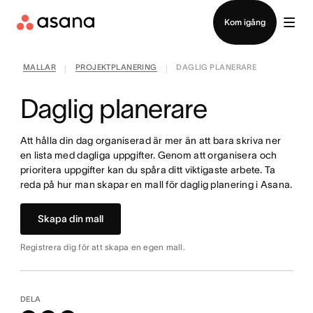
Kontakta försäljning
Kom igång
MALLAR
PROJEKTPLANERING
DAGLIG PLANERARE
|
|
Daglig planerare
Att hålla din dag organiserad är mer än att bara skriva ner
en lista med dagliga uppgifter. Genom att organisera och
prioritera uppgifter kan du spåra ditt viktigaste arbete. Ta
reda på hur man skapar en mall för daglig planering i Asana.
Skapa din mall
Registrera dig för att skapa en egen mall.
DELA