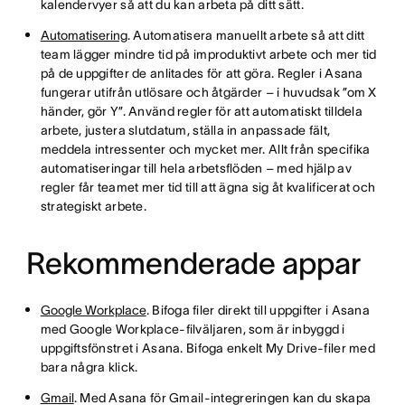
kalendervyer så att du kan arbeta på ditt sätt.
Automatisering
. Automatisera manuellt arbete så att ditt
team lägger mindre tid på improduktivt arbete och mer tid
på de uppgifter de anlitades för att göra. Regler i Asana
fungerar utifrån utlösare och åtgärder – i huvudsak ”om X
händer, gör Y”. Använd regler för att automatiskt tilldela
arbete, justera slutdatum, ställa in anpassade fält,
meddela intressenter och mycket mer. Allt från specifika
automatiseringar till hela arbetsflöden – med hjälp av
regler får teamet mer tid till att ägna sig åt kvalificerat och
strategiskt arbete.
Rekommenderade appar
Google Workplace
. Bifoga filer direkt till uppgifter i Asana
med Google Workplace-filväljaren, som är inbyggd i
uppgiftsfönstret i Asana. Bifoga enkelt My Drive-filer med
bara några klick.
Gmail
. Med Asana för Gmail-integreringen kan du skapa