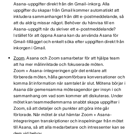
Asana-uppgifter direkt från din Gmail-inkorg. Alla
uppgifter du skapar från Gmail kommer automatiskt att
inkludera sammanhanget från ditt e-postmeddelande, så
att du aldrig missar något. Behöver du hänvisa till en
Asana-uppgift när du skriver ett e-postmeddelande?
I stället för att öppna Asana kan du använda Asana för
Gmail-tillägget och enkelt söka efter uppgiften direkt från
inkorgen i Gmail.
Zoom
. Asana och Zoom samarbetar för att hjälpa team
att ha mer målinriktade och fokuserade möten.
Zoom + Asana-integreringen gör det enklare att
förbereda möten, hålla genomförbara konversationer och
komma åt information när samtalet är slut. Mötena börjar i
Asana där gemensamma mötesagendor ger insyn i och
sammanhang om vad som kommer att diskuteras. Under
mötet kan teammedlemmarna snabbt skapa uppgifter i
Zoom, så att detaljer och punkter att göra inte går
förlorade. När mötet är slut hämtar Zoom + Asana-
integreringen transkriptioner och inspelningar från mötet
till Asana, så att alla medarbetare och intressenter kan se
dem vid behov.