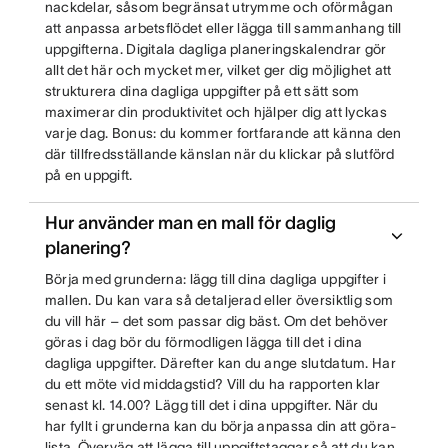
nackdelar, såsom begränsat utrymme och oförmågan
att anpassa arbetsflödet eller lägga till sammanhang till
uppgifterna. Digitala dagliga planeringskalendrar gör
allt det här och mycket mer, vilket ger dig möjlighet att
strukturera dina dagliga uppgifter på ett sätt som
maximerar din produktivitet och hjälper dig att lyckas
varje dag. Bonus: du kommer fortfarande att känna den
där tillfredsställande känslan när du klickar på slutförd
på en uppgift.
Hur använder man en mall för daglig
planering?
Börja med grunderna: lägg till dina dagliga uppgifter i
mallen. Du kan vara så detaljerad eller översiktlig som
du vill här – det som passar dig bäst. Om det behöver
göras i dag bör du förmodligen lägga till det i dina
dagliga uppgifter. Därefter kan du ange slutdatum. Har
du ett möte vid middagstid? Vill du ha rapporten klar
senast kl. 14.00? Lägg till det i dina uppgifter. När du
har fyllt i grunderna kan du börja anpassa din att göra-
lista. Överväg att lägga till uppgiftstaggar så att du kan