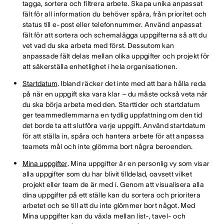
tagga, sortera och filtrera arbete. Skapa unika anpassat
fält för all information du behöver spåra, från prioritet och
status till e-post eller telefonnummer. Använd anpassat
fält för att sortera och schemalägga uppgifterna så att du
vet vad du ska arbeta med först. Dessutom kan
anpassade fält delas mellan olika uppgifter och projekt för
att säkerställa enhetlighet i hela organisationen.
Startdatum
. Ibland räcker det inte med att bara hålla reda
på när en uppgift ska vara klar – du måste också veta när
du ska börja arbeta med den. Starttider och startdatum
ger teammedlemmarna en tydlig uppfattning om den tid
det borde ta att slutföra varje uppgift. Använd startdatum
för att ställa in, spåra och hantera arbete för att anpassa
teamets mål och inte glömma bort några beroenden.
Mina uppgifter
. Mina uppgifter är en personlig vy som visar
alla uppgifter som du har blivit tilldelad, oavsett vilket
projekt eller team de är med i. Genom att visualisera alla
dina uppgifter på ett ställe kan du sortera och prioritera
arbetet och se till att du inte glömmer bort något. Med
Mina uppgifter kan du växla mellan list-, tavel- och