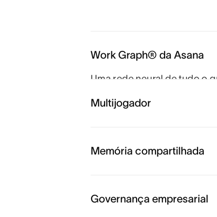
Work Graph® da Asana
Uma rede neural de tudo o 
cada pessoa, tarefa, projet
Multijogador
que pessoas e agentes semp
para quando e com que meta
Memória compartilhada
Governança empresarial