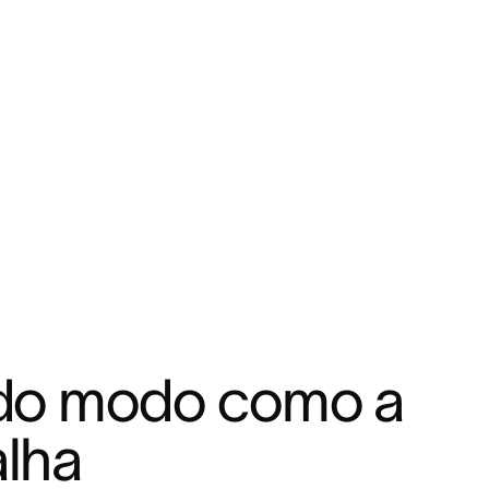
 do modo como a 
alha