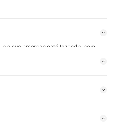
que a sua empresa está fazendo, com
o, meta e dependência conectados, para
re saibam quem está fazendo o quê,
 em vista.