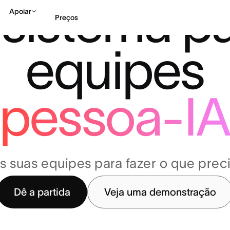
sistema p
Apoiar
Preços
equipes
Falar com Vendas
Ve
pessoa-I
s suas equipes para fazer o que precis
Dê a partida
Veja uma demonstração