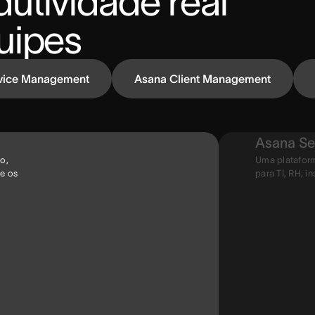
utividade real 
uipes
vice Management
Asana Client Management
Asana Se
o,
Uma plataform
 e os
para TI, RH, in