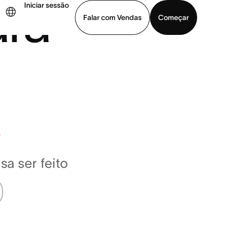
ara
Iniciar sessão
Falar com Vendas
Começar
ja uma demonstração
Baixar o aplicativo
A
a ser feito