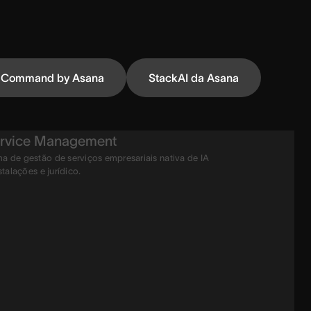
Command by Asana
StackAI da Asana
rvice Management
a de gestão de serviços empresariais nativa de IA
stalações e jurídico.