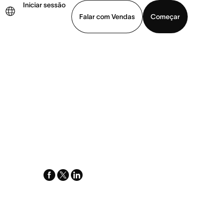
Iniciar sessão
Falar com Vendas
Começar
ja uma demonstração
Baixar o aplicativo
facebook
x-
linkedin
twitter