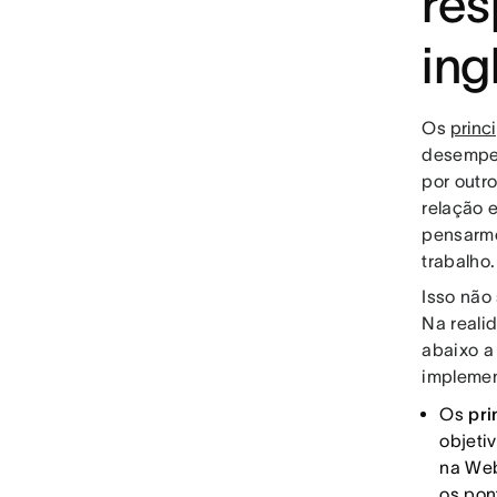
res
ing
Os
princ
desempen
por outr
relação 
pensarmo
trabalho.
Isso não
Na reali
abaixo a
impleme
Os
pri
objeti
na Web
os pon