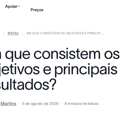
Apoiar
Preços
METAS
EM QUE CONSISTEM OS OBJETIVOS E PRINCIP ...
Falar com Vendas
Ve
|
|
 que consistem os
etivos e principais
sultados?
a Martins
5 de agosto de 2026
8
minutos de leitura