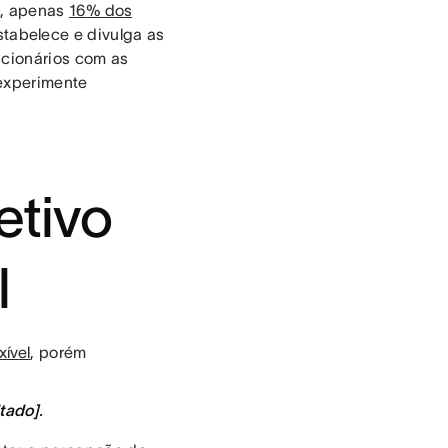
s, apenas
16% dos
tabelece e divulga as
ncionários com as
 experimente
etivo
l
xível
, porém
ltado]
.