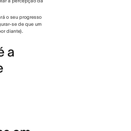
ntar a percepção da
rá o seu progresso
egurar-se de que um
or diante).
é a
e