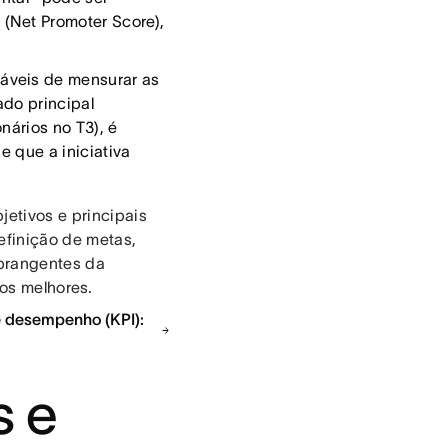
(Net Promoter Score),
cáveis de mensurar as
ado principal
nários no T3), é
e que a iniciativa
jetivos e principais
efinição de metas,
abrangentes da
dos melhores.
de desempenho (KPI):
s e