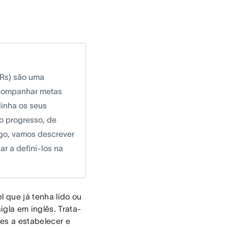
KRs) são uma
acompanhar metas
linha os seus
o progresso, de
igo, vamos descrever
r a defini-los na
 que já tenha lido ou
igla em inglês. Trata-
es a estabelecer e