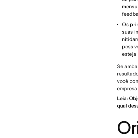
mensur
feedba
Os
pri
suas i
nitida
possív
esteja
Se ambas
resultad
você con
empresa
Leia: Ob
qual dess
Or