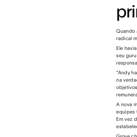
pr
Quando J
radical m
Ele havi
seu guru
responsa
“Andy ha
na verda
objetivo
remunera
A nova m
equipes 
Em vez d
estabele
Grove c