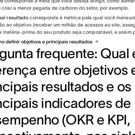
vo
corresponde à meta que você deseja atingir, como aume
 criar a menor pegada de carbono do setor, por exemplo.
pal resultado
corresponde à métrica pela qual você mensura
ão ao objetivo (receber um milhão de acessos ao site, ass
a matéria-prima do seu produto seja compostável, e assim p
o definir objetivos e principais resultados
gunta frequente: Qual 
erença entre objetivos 
ncipais resultados e os
ncipais indicadores de
sempenho (OKR e KPI,