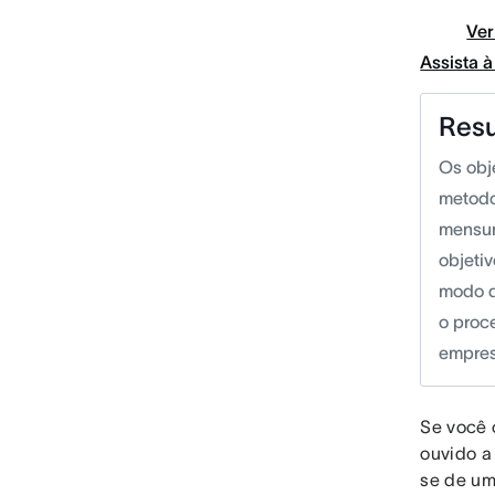
Ver
Assista 
Res
Os obj
metodo
mensurá
objeti
modo q
o proc
empres
Se você 
ouvido a 
se de um