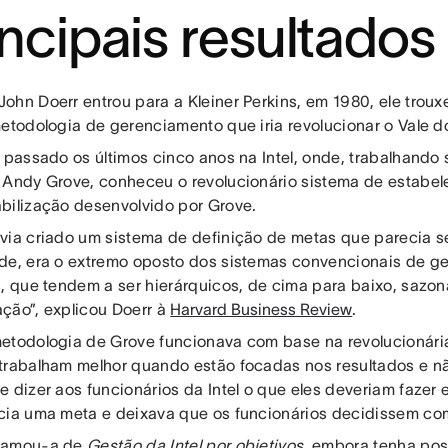
incipais resultados
ohn Doerr entrou para a Kleiner Perkins, em 1980, ele trou
etodologia de gerenciamento que iria revolucionar o Vale do 
a passado os últimos cinco anos na Intel, onde, trabalhando
 Andy Grove, conheceu o revolucionário sistema de estabe
bilização desenvolvido por Grove.
via criado um sistema de definição de metas que parecia s
de, era o extremo oposto dos sistemas convencionais de 
s, que tendem a ser hierárquicos, de cima para baixo, sazon
ção”, explicou Doerr à
Harvard Business Review
.
etodologia de Grove funcionava com base na revolucionária
trabalham melhor quando estão focadas nos resultados e n
e dizer aos funcionários da Intel o que eles deveriam fazer 
cia uma meta e deixava que os funcionários decidissem co
hamou-a de
Gestão da Intel por objetivos
, embora tenha pos