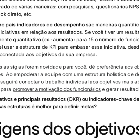
ado de várias maneiras: com pesquisas, questionários NPS 
ck direto, etc.
ncipais indicadores de desempenho
são maneiras quantifi
niciativas em relação aos resultados. Se você tiver um result
mente quantitativo (ex.: aumentar para 15 o número de funcio
el usar a estrutura de KPI para embasar essa iniciativa, desd
 conectada aos objetivos da sua empresa.
 as siglas forem novidade para você, dê preferência aos ob
os. Ao empoderar a equipe com uma estrutura holística de d
seguirá conectar o trabalho individual aos objetivos mais 
 para
promover a motivação dos funcionários
e gerar resulta
jetivos e principais resultados (OKR) ou indicadores-chave 
as estruturas é melhor para definir metas?
igens dos objetivo