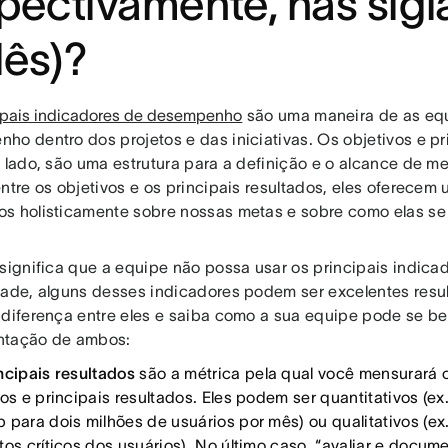
pectivamente, nas sig
lês)?
ipais indicadores de desempenho
são uma maneira de as eq
ho dentro dos projetos e das iniciativas. Os objetivos e pr
o lado, são uma estrutura para a definição e o alcance de me
entre os objetivos e os principais resultados, eles oferecem
s holisticamente sobre nossas metas e sobre como elas se
 significa que a equipe não possa usar os principais indi
dade, alguns desses indicadores podem ser excelentes resul
 diferença entre eles e saiba como a sua equipe pode se be
ntação de ambos:
ncipais resultados
são a métrica pela qual você mensurará 
vos e principais resultados. Eles podem ser quantitativos (ex
 para dois milhões de usuários por mês) ou qualitativos (ex
tos críticos dos usuários). No último caso, “avaliar e docum