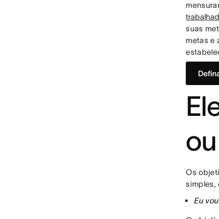
mensurar
trabalha
suas met
metas e 
estabelec
Defin
El
ou
Os objet
simples,
Eu vo