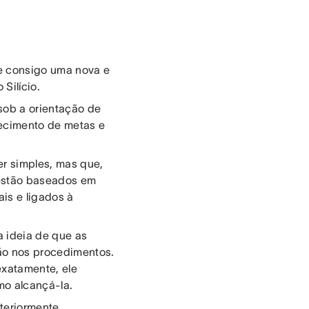
xe consigo uma nova e
Silício.
 sob a orientação de
lecimento de metas e
er simples, mas que,
gestão baseados em
ais e ligados à
 ideia de que as
ão nos procedimentos.
exatamente, ele
mo alcançá-la.
teriormente