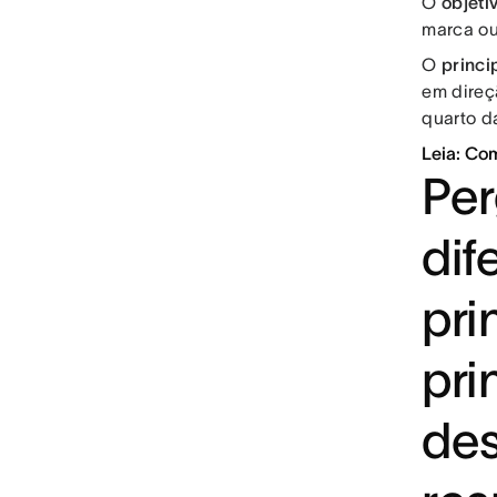
O
objeti
marca ou
O
princi
em direç
quarto d
Leia: Com
Per
dif
pri
pri
de