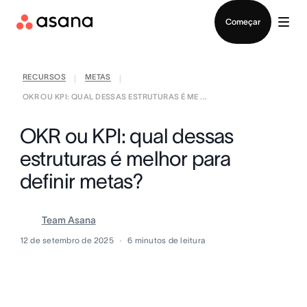
Falar com Vendas
Começar
RECURSOS
METAS
|
|
OKR OU KPI: QUAL DESSAS ESTRUTURAS É ME ...
OKR ou KPI: qual dessas
estruturas é melhor para
definir metas?
Team Asana
12 de setembro de 2025
6
minutos de leitura