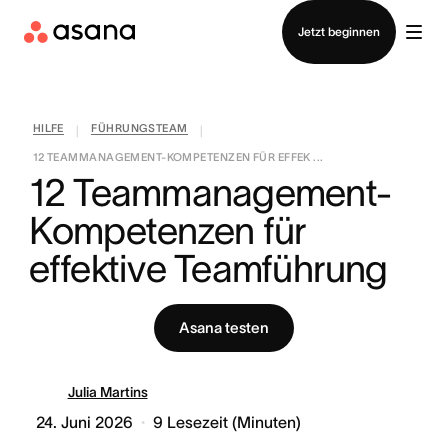
Vertrieb kontaktieren
Jetzt beginnen
HILFE
FÜHRUNGSTEAM
|
|
12 TEAMMANAGEMENT-KOMPETENZEN FÜR EFFEK ...
12 Teammanagement-
Kompetenzen für 
effektive Teamführung
Asana testen
Julia Martins
24. Juni 2026
9
Lesezeit (Minuten)