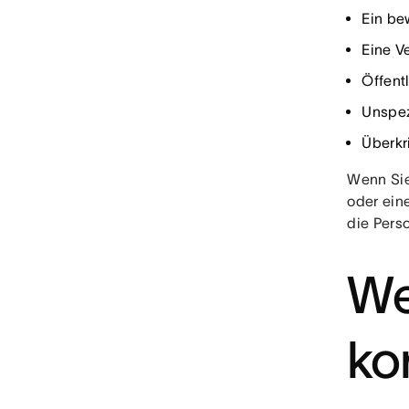
Ein be
Eine V
Öffent
Unspez
Überkr
Wenn Sie 
oder eine
die Pers
We
ko