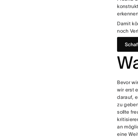
konstrukt
erkenne
Damit kö
noch Ver
Schaf
Wa
Bevor wi
wir erst 
darauf, 
zu geben,
sollte fr
kritisier
an mögli
eine Wei