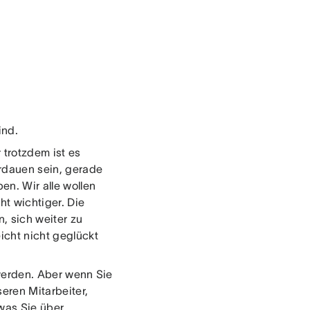
ind.
 trotzdem ist es
erdauen sein, gerade
n. Wir alle wollen
ht wichtiger. Die
n, sich weiter zu
eicht nicht geglückt
u werden. Aber wenn Sie
seren Mitarbeiter,
 was Sie über