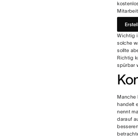
kostenlo
Mitarbeit
Erste
Wichtig i
solche wa
sollte a
Richtig k
spürbar 
Kon
Manche R
handelt 
nennt man
darauf a
besseren 
betracht