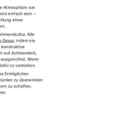
ine Atmosphäre von
wird einfach sein –
cklung eines
en.
ehmenskultur. Alle
p Group
, indem sie
r konstruktive
r auf Achtsamkeit,
 ausgerichtet. Wenn
dafür zu verstehen.
as Ermöglichen
nshürden zu überwinden
ern zu schaffen.
wie: