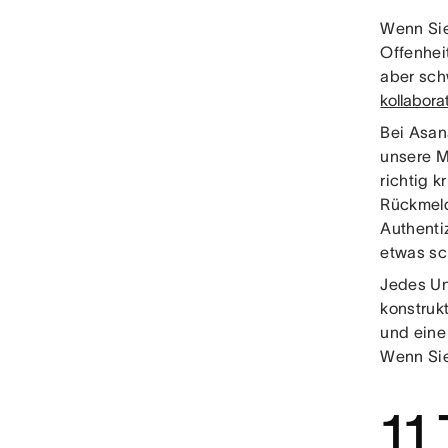
Wenn Sie
Offenhei
aber sch
kollabor
Bei Asana
unsere M
richtig k
Rückmel
Authenti
etwas sch
Jedes Un
konstruk
und eine
Wenn Sie
11