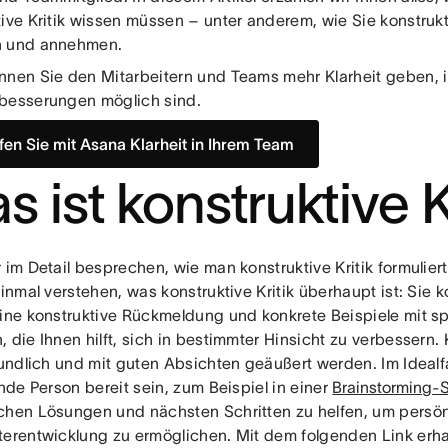
ive Kritik wissen müssen – unter anderem, wie Sie konstrukti
n und annehmen.
nnen Sie den Mitarbeitern und Teams mehr Klarheit geben, 
besserungen möglich sind.
fen Sie mit Asana Klarheit in Ihrem Team
s ist konstruktive K
r im Detail besprechen, wie man konstruktive Kritik formuli
einmal verstehen, was konstruktive Kritik überhaupt ist: Sie k
eine konstruktive Rückmeldung und konkrete Beispiele mit sp
 die Ihnen hilft, sich in bestimmter Hinsicht zu verbessern. K
eundlich und mit guten Absichten geäußert werden. Im Idealfal
ende Person bereit sein, zum Beispiel in einer
Brainstorming-
chen Lösungen und nächsten Schritten zu helfen, um pers
terentwicklung zu ermöglichen. Mit dem folgenden Link erha