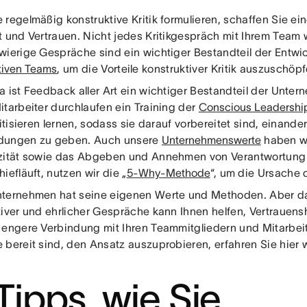
 regelmäßig konstruktive Kritik formulieren, schaffen Sie e
t und Vertrauen. Nicht jedes Kritikgespräch mit Ihrem Team 
wierige Gespräche sind ein wichtiger Bestandteil der Entwi
ativen Teams
, um die Vorteile konstruktiver Kritik auszuschöpf
 ist Feedback aller Art ein wichtiger Bestandteil der Untern
itarbeiter durchlaufen ein Training der
Conscious Leadershi
ritisieren lernen, sodass sie darauf vorbereitet sind, einande
dungen zu geben. Auch unsere
Unternehmenswerte
haben wi
zität sowie das Abgeben und Annehmen von Verantwortung
iefläuft, nutzen wir die „
5-Why-Methode
“, um die Ursache 
ternehmen hat seine eigenen Werte und Methoden. Aber d
tiver und ehrlicher Gespräche kann Ihnen helfen, Vertraue
 engere Verbindung mit Ihren Teammitgliedern und Mitarbeit
 bereit sind, den Ansatz auszuprobieren, erfahren Sie hier 
 Tipps, wie Sie