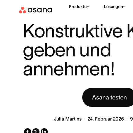
Produkte
Lösungen
HILFE
INSPIRE & IMPACT COLLECTION
KONSTRUKTIVE KR
|
|
Konstruktive Kr
geben und 
annehmen!
Asana testen
Julia Martins
24. Februar 2026
facebook
x-
linkedin