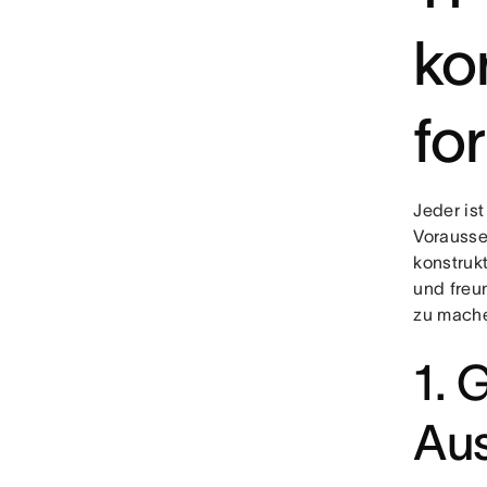
kon
fo
Jeder ist
Vorausse
konstrukt
und freun
zu mach
1. 
Au