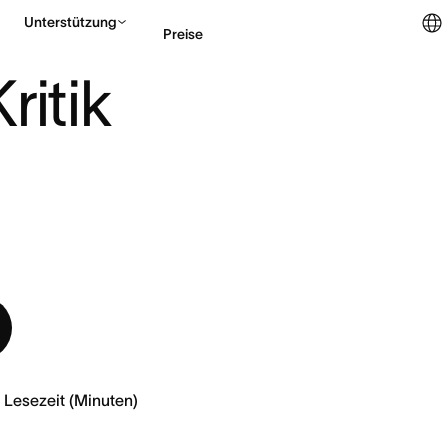
Unterstützung
Preise
ITIK GEBEN UND ANNEHMEN!
itik 
Vertrieb kontaktieren
9
Lesezeit (Minuten)